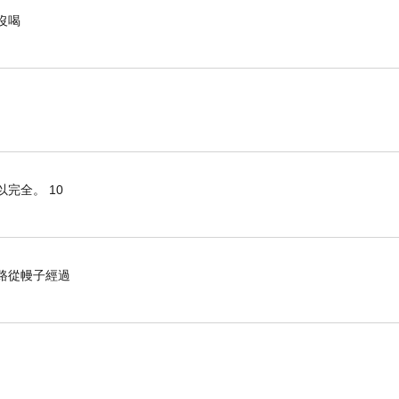
沒喝
完全。 10
的路從幔子經過