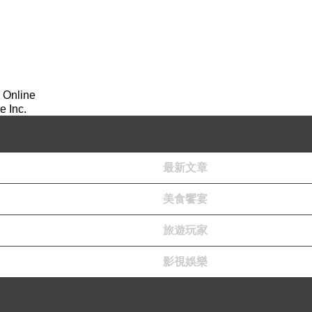
 Online
 Inc.
最新文章
美食饗宴
旅遊玩家
影視娛樂