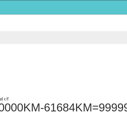
l c/f
000000KM-61684KM=99999