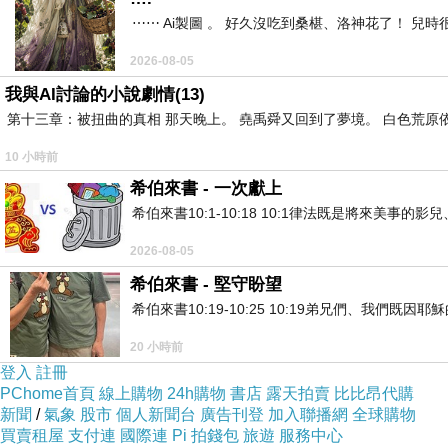
⋯⋯ Ai製圖 。 好久沒吃到桑椹、洛神花了！ 
2026-08-05
我與AI討論的小說劇情(13)
第十三章：被扭曲的真相 那天晚上。 堯禹舜又回到了夢境。 白色荒原
10 小時前
希伯來書 - 一次獻上
希伯來書10:1-10:18 10:1律法既是將來美
2026-08-05
希伯來書 - 堅守盼望
希伯來書10:19-10:25 10:19弟兄們、我
20 小時前
登入
註冊
PChome首頁
線上購物
24h購物
書店
露天拍賣
比比昂代購
新聞
/
氣象
股市
個人新聞台
廣告刊登
加入聯播網
全球購物
買賣租屋
支付連
國際連
Pi 拍錢包
旅遊
服務中心