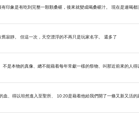
兒時很有印象是有吃到完整一顆顆桑椹，後來就變成喝桑椹汁。 現在是連喝都
依舊寂靜。 但這一次，天空漂浮的不再只是玩家名字。 還多了
事的影兒、不是本物的真像、總不能藉着每年常獻一樣的祭物、叫那近前來的人得以
們既因耶穌的血、得以坦然進入至聖所、 10:20是藉着他給我們開了一條又新又活