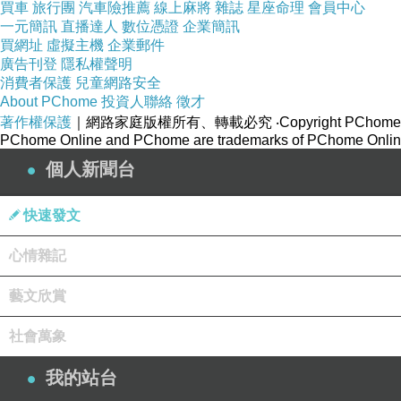
買車
旅行團
汽車險推薦
線上麻將
雜誌
星座命理
會員中心
一元簡訊
直播達人
數位憑證
企業簡訊
買網址
虛擬主機
企業郵件
廣告刊登
隱私權聲明
消費者保護
兒童網路安全
About PChome
投資人聯絡
徵才
著作權保護
｜網路家庭版權所有、轉載必究
‧Copyright PChome
PChome Online and PChome are trademarks of PChome Online
個人新聞台
快速發文
心情雜記
藝文欣賞
社會萬象
我的站台