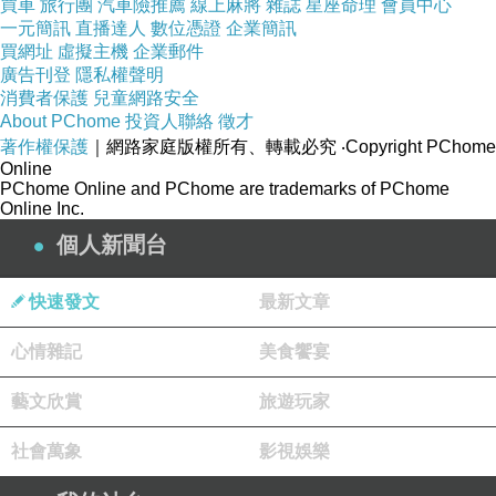
買車
旅行團
汽車險推薦
線上麻將
雜誌
星座命理
會員中心
一元簡訊
直播達人
數位憑證
企業簡訊
買網址
虛擬主機
企業郵件
廣告刊登
隱私權聲明
消費者保護
兒童網路安全
About PChome
投資人聯絡
徵才
著作權保護
｜網路家庭版權所有、轉載必究
‧Copyright PChome
Online
PChome Online and PChome are trademarks of PChome
Online Inc.
個人新聞台
快速發文
最新文章
心情雜記
美食饗宴
藝文欣賞
旅遊玩家
社會萬象
影視娛樂