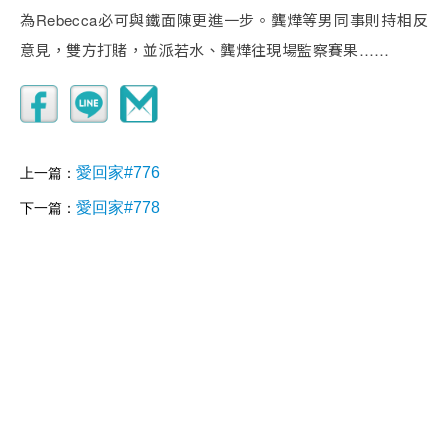
為Rebecca必可與鐵面陳更進一步。龔燁等男同事則持相反
意見，雙方打賭，並派若水、龔燁往現場監察賽果……
愛回家#776
上一篇：
愛回家#778
下一篇：