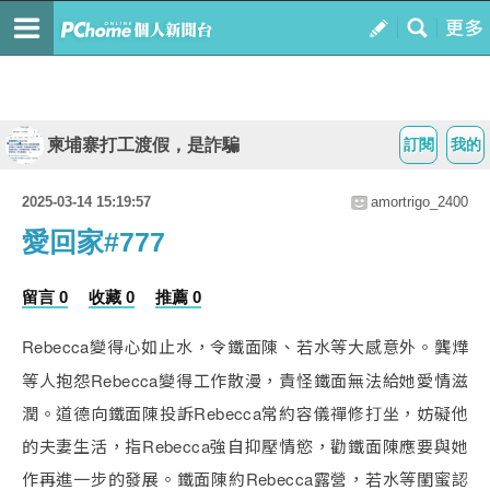
柬埔寨打工渡假，是詐騙
訂閱
我的
2025-03-14 15:19:57
amortrigo_2400
愛回家#777
留言 0
收藏 0
推薦 0
Rebecca變得心如止水，令鐵面陳、若水等大感意外。龔燁
等人抱怨Rebecca變得工作散漫，責怪鐵面無法給她愛情滋
潤。道德向鐵面陳投訴Rebecca常約容儀禪修打坐，妨礙他
的夫妻生活，指Rebecca強自抑壓情慾，勸鐵面陳應要與她
作再進一步的發展。鐵面陳約Rebecca露營，若水等閨蜜認