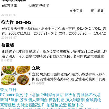
■寓言故事 ◎專家與頭銜
⊕潘文良 在「新創
2026-08-07
之谷」裡——
◎吉祥_041~042
■潘文良著作集＞勵益品＞魚雁千里共今緣＞吉祥_041~042 ▽041_吉
祥。2006.03.19.日 20:33:21▽042_吉祥。2006.03.20.一 13:47:2
2026-08-07
修電腦
電腦買了七年終於操壞了，檢查後要換主機板，等叫貨到安裝完成已經
過了四天，今天去拿電腦時說了有點想念電腦，老闆問我是電腦重度
8 小時前
立秋
立秋 悠悠秋日施施然而來 陽光仍熾熱得叫人睜不
開眼 荷塘邊賞荷者絡繹不絕 是塘邊荷葉田田的凝
19 小時前
望 風中飄逸的是映日荷花別樣紅
登入
註冊
PChome首頁
線上購物
24h購物
書店
露天拍賣
比比昂代購
新聞
/
氣象
股市
個人新聞台
廣告刊登
加入聯播網
全球購物
買賣租屋
支付連
國際連
Pi 拍錢包
旅遊
服務中心