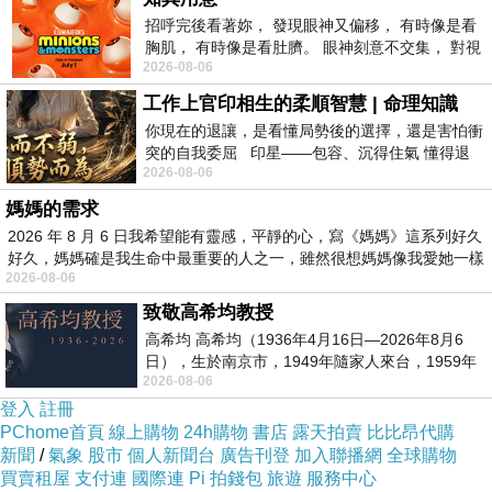
招呼完後看著妳， 發現眼神又偏移， 有時像是看
胸肌， 有時像是看肚臍。 眼神刻意不交集， 對視
2026-08-06
視線不對齊， 讓我很難不
工作上官印相生的柔順智慧 | 命理知識
你現在的退讓，是看懂局勢後的選擇，還是害怕衝
突的自我委屈 印星——包容、沉得住氣 懂得退
2026-08-06
一步觀察，不會
媽媽的需求
2026 年 8 月 6 日我希望能有靈感，平靜的心，寫《媽媽》這系列好久
好久，媽媽確是我生命中最重要的人之一，雖然很想媽媽像我愛她一樣
2026-08-06
致敬高希均教授
高希均 高希均（1936年4月16日—2026年8月6
日），生於南京市，1949年隨家人來台，1959年
2026-08-06
赴美深造並取得經濟發展博士學位。曾任
登入
註冊
PChome首頁
線上購物
24h購物
書店
露天拍賣
比比昂代購
新聞
/
氣象
股市
個人新聞台
廣告刊登
加入聯播網
全球購物
買賣租屋
支付連
國際連
Pi 拍錢包
旅遊
服務中心