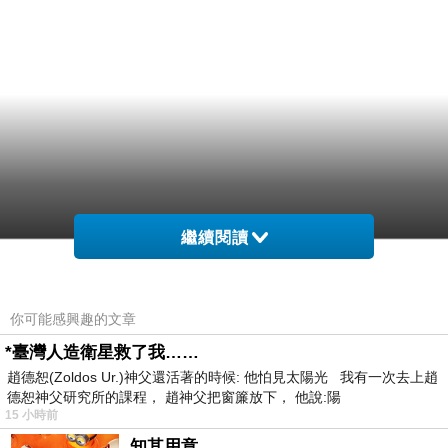
繼續閱讀
你可能感興趣的文章
*臺灣人造衛星救了我……
趙德恕(Zoldos Ur.)神父還活著的時候: 他怕見太陽光 我有一次去上趙
德恕神父研究所的課程， 趙神父把窗簾放下， 他說:陽
15 小時前
知其用意