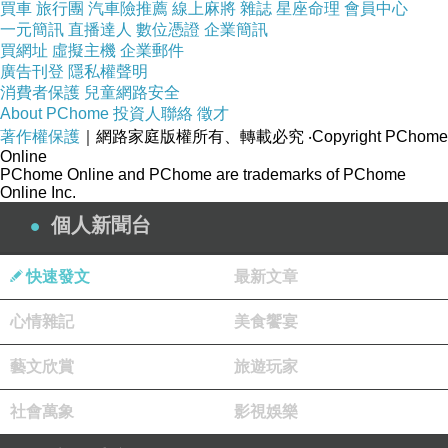
買車
旅行團
汽車險推薦
線上麻將
雜誌
星座命理
會員中心
一元簡訊
直播達人
數位憑證
企業簡訊
買網址
虛擬主機
企業郵件
廣告刊登
隱私權聲明
消費者保護
兒童網路安全
About PChome
投資人聯絡
徵才
著作權保護
｜網路家庭版權所有、轉載必究
‧Copyright PChome
Online
PChome Online and PChome are trademarks of PChome
Online Inc.
個人新聞台
快速發文
最新文章
心情雜記
美食饗宴
藝文欣賞
旅遊玩家
社會萬象
影視娛樂