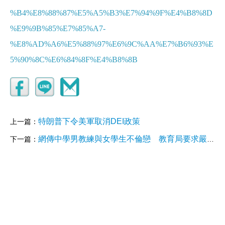
%B4%E8%88%87%E5%A5%B3%E7%94%9F%E4%B8%8D
%E9%9B%85%E7%85%A7-
%E8%AD%A6%E5%88%97%E6%9C%AA%E7%B6%93%E
5%90%8C%E6%84%8F%E4%B8%8B
特朗普下令美軍取消DEI政策
上一篇：
網傳中學男教練與女學生不倫戀 教育局要求嚴肅跟進：校方已即時解僱
下一篇：