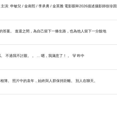
 編劇 主演: 申敏兒 / 金南熙 / 李承勇 / 金英雅 電影眼眸2026描述攝影師徐珍
的答案。 進退之間，為自己留下一條生路，也為他人留下一分餘地
 不過我不討厭。 。 ... 嗯，我滿意了！ 。 🐻 昨中
相簿。 照片中的袁年，始終與人群保持距離。 別人在聊天。