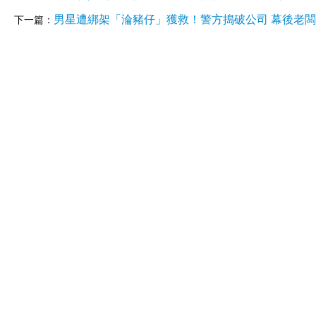
男星遭綁架「淪豬仔」獲救！警方搗破公司 幕後老
下一篇：