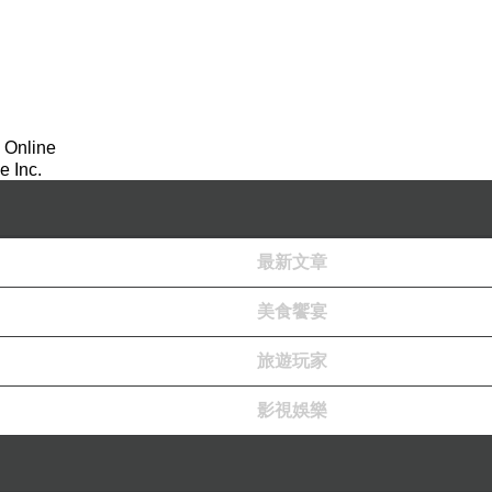
 Online
 Inc.
最新文章
美食饗宴
旅遊玩家
影視娛樂