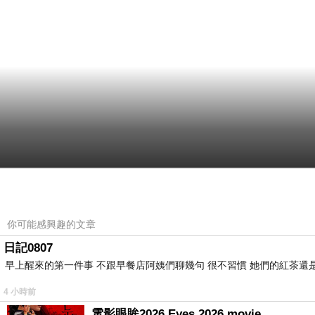
你可能感興趣的文章
日記0807
早上醒來的第一件事 不跟早餐店阿姨們聊幾句 很不習慣 她們的紅茶還是
4 小時前
電影眼眸2026 Eyes 2026 movie