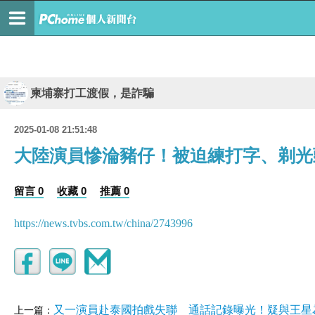
柬埔寨打工渡假，是詐騙
2025-01-08 21:51:48
大陸演員慘淪豬仔！被迫練打字、剃光
留言 0
收藏 0
推薦 0
https://news.tvbs.com.tw/china/2743996
又一演員赴泰國拍戲失聯 通話記錄曝光！疑與王星
上一篇：