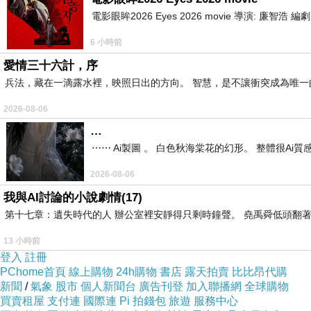
電影眼眸2026 Eyes 2026 movie 導演: 廉智浩
6 小時前
愛情三十六計，序
兵法，藏在一滴露水裡，映照日出的方向。 智慧，是不讓衝突成為唯一
2026-08-06
…
⋯⋯ Ai製圖 。 白色秋海棠花的幻形。 整體很Ai質感。
2026-08-06
我與AI討論的小說劇情(17)
第十七章：遺失時代的人 辦公室裡安靜得只剩時鐘聲。 堯禹舜低頭翻著
13 小時前
登入
註冊
PChome首頁
線上購物
24h購物
書店
露天拍賣
比比昂代購
新聞
/
氣象
股市
個人新聞台
廣告刊登
加入聯播網
全球購物
買賣租屋
支付連
國際連
Pi 拍錢包
旅遊
服務中心