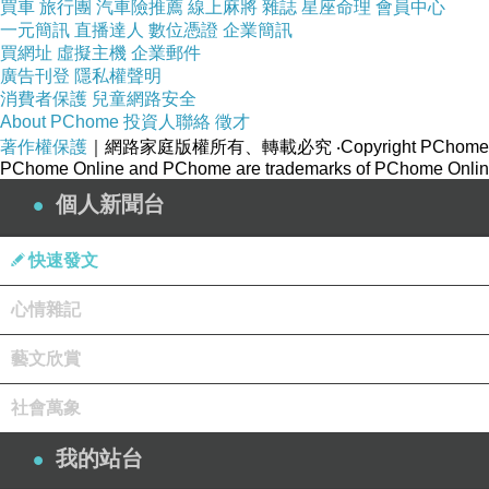
買車
旅行團
汽車險推薦
線上麻將
雜誌
星座命理
會員中心
一元簡訊
直播達人
數位憑證
企業簡訊
買網址
虛擬主機
企業郵件
廣告刊登
隱私權聲明
消費者保護
兒童網路安全
About PChome
投資人聯絡
徵才
著作權保護
｜網路家庭版權所有、轉載必究
‧Copyright PChome
PChome Online and PChome are trademarks of PChome Online
個人新聞台
快速發文
心情雜記
藝文欣賞
社會萬象
我的站台