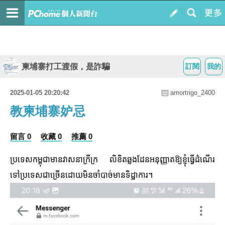
柬埔寨打工渡假，是詐騙
訂閱
我的
2025-01-05 20:20:42
amortrigo_2400
教柬埔寨妒忌
留言 0
收藏 0
推薦 0
ប្រទេស​កម្ពុជា​មាន​វាសនា​ក្រីក្រ លិខិតឆ្លងដែន​អនុញ្ញាត​ឱ្យ​ខ្ញុំ​ធ្វើ​ដំណើរ​
ទៅ​ប្រទេស​ជាច្រើន​ដោយ​មិន​ចាំបាច់​មាន​ទិដ្ឋាការ។