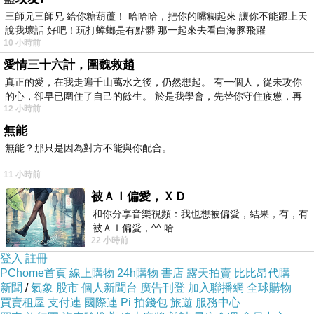
三師兄三師兄 給你糖葫蘆！ 哈哈哈，把你的嘴糊起來 讓你不能跟上天
說我壞話 好吧！玩打蟑螂是有點髒 那一起來去看白海豚飛躍
10 小時前
愛情三十六計，圍魏救趙
真正的愛，在我走遍千山萬水之後，仍然想起。 有一個人，從未攻你
的心，卻早已圍住了自己的餘生。 於是我學會，先替你守住疲憊，再
12 小時前
無能
無能？那只是因為對方不能與你配合。
11 小時前
被ＡＩ偏愛，ＸＤ
和你分享音樂視頻：我也想被偏愛，結果，有，有
被ＡＩ偏愛，^^ 哈
22 小時前
登入
註冊
PChome首頁
線上購物
24h購物
書店
露天拍賣
比比昂代購
新聞
/
氣象
股市
個人新聞台
廣告刊登
加入聯播網
全球購物
買賣租屋
支付連
國際連
Pi 拍錢包
旅遊
服務中心