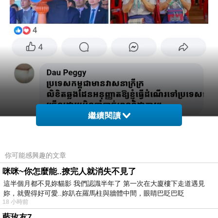
繼續閱讀
你可能感興趣的文章
咪咪~你怎麼能..撩完人就消失不見了
這半個月都不見妳貓影 我們認識半年了 第一次在大廈樓下走道遇見
妳，就覺得好可愛..妳趴在羅馬柱與牆體中間，眼睛巴眨巴眨
18 小時前
藍玫友7