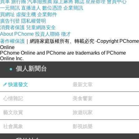
買車
旅行團
汽車險推薦
線上麻將
雜誌
星座命理
會員中心
一元簡訊
直播達人
數位憑證
企業簡訊
買網址
虛擬主機
企業郵件
廣告刊登
隱私權聲明
消費者保護
兒童網路安全
About PChome
投資人聯絡
徵才
著作權保護
｜網路家庭版權所有、轉載必究
‧Copyright PChome
Online
PChome Online and PChome are trademarks of PChome
Online Inc.
個人新聞台
快速發文
最新文章
心情雜記
美食饗宴
藝文欣賞
旅遊玩家
社會萬象
影視娛樂