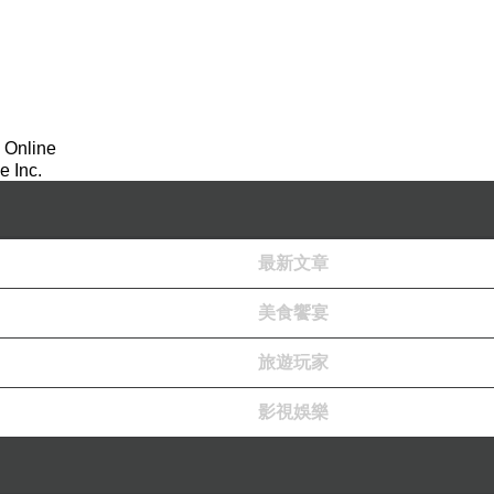
 Online
 Inc.
最新文章
美食饗宴
旅遊玩家
影視娛樂