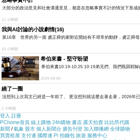
忽略事實不計
大部分的政治意見和社會溝通意見，都是在忽略事實不計的情況下形成
11 小時前
我與AI討論的小說劇情(16)
第16章 世界的另一面 虞正舜的家附近開始有不尋常的動靜，虞正舜
10 小時前
希伯來書 - 堅守盼望
希伯來書10:19-10:25 10:19弟兄們、我
2026-08-06
繞了一圈
沒想到上次寫文已經是一年前了。 更沒想到就這麼走著走著，2026年已
2 小時前
登入
註冊
PChome首頁
線上購物
24h購物
書店
露天拍賣
比比昂代購
新聞
/
氣象
股市
個人新聞台
廣告刊登
加入聯播網
全球購物
買賣租屋
支付連
國際連
Pi 拍錢包
旅遊
服務中心