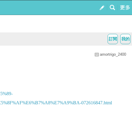
訂閱
我的
amortrigo_2400
5%89-
8F%AF%E6%B7%A8%E7%A9%BA-072616847.html