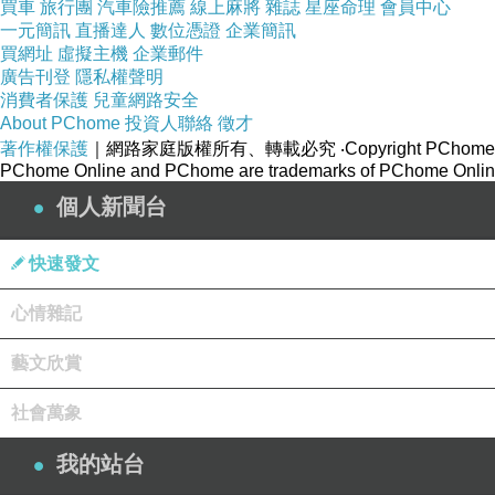
買車
旅行團
汽車險推薦
線上麻將
雜誌
星座命理
會員中心
一元簡訊
直播達人
數位憑證
企業簡訊
買網址
虛擬主機
企業郵件
廣告刊登
隱私權聲明
消費者保護
兒童網路安全
About PChome
投資人聯絡
徵才
著作權保護
｜網路家庭版權所有、轉載必究
‧Copyright PChome
PChome Online and PChome are trademarks of PChome Online
個人新聞台
快速發文
心情雜記
藝文欣賞
社會萬象
我的站台