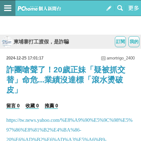
柬埔寨打工渡假，是詐騙
訂閱
我的
2024-12-25 17:01:17
amortrigo_2400
詐團嗆聲了！20歲正妹「疑被抓交
替」命危...業績沒達標「滾水燙破
皮」
留言 0
收藏 0
推薦 0
https://tw.news.yahoo.com/%E8%A9%90%E5%9C%98%E5%
97%86%E8%81%B2%E4%BA%86-
20%E6%AD%B2%E6%AD%A3%E5%A6%B9-