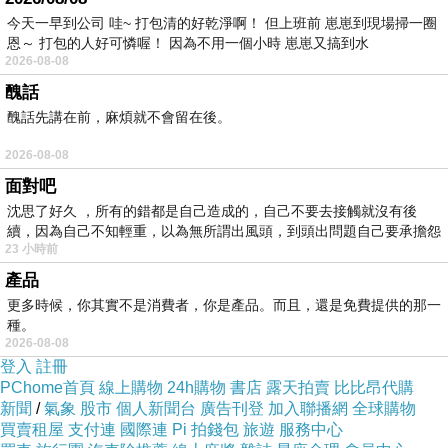
今天一早到公司 哇~ 打包清的好乾淨啊！ 但上班前 崽崽到現場掃一圈
恩～ 打包的人好可憐喔！ 因為不用一個小時 崽崽又搞到水
2026-08-08
醜話
醜話先講在前，麻煩就不會留在後。
2026-08-08
面對吧
沈思了好久 ，所有的錯都是自己造成的，自己不要去接觸就沒有後
續，因為自己不知輕重，以為無所謂出風頭，到頭出問題自己要承擔怨
23 小時前
不
產品
更多時候，你其實不是消費者，你是產品。而且，還是免費提供的那一
種。
2026-08-08
登入
註冊
PChome首頁
線上購物
24h購物
書店
露天拍賣
比比昂代購
新聞
/
氣象
股市
個人新聞台
廣告刊登
加入聯播網
全球購物
買賣租屋
支付連
國際連
Pi 拍錢包
旅遊
服務中心