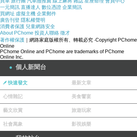
買車
旅行團
汽車險推薦
線上麻將
雜誌
星座命理
會員中心
一元簡訊
直播達人
數位憑證
企業簡訊
買網址
虛擬主機
企業郵件
廣告刊登
隱私權聲明
消費者保護
兒童網路安全
About PChome
投資人聯絡
徵才
著作權保護
｜網路家庭版權所有、轉載必究
‧Copyright PChome
Online
PChome Online and PChome are trademarks of PChome
Online Inc.
個人新聞台
快速發文
最新文章
心情雜記
美食饗宴
藝文欣賞
旅遊玩家
社會萬象
影視娛樂