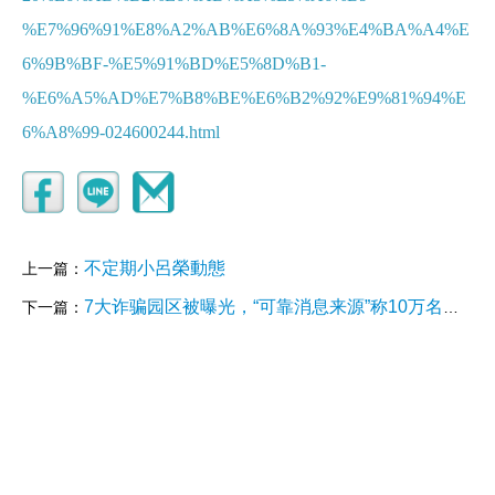
%E7%96%91%E8%A2%AB%E6%8A%93%E4%BA%A4%E
6%9B%BF-%E5%91%BD%E5%8D%B1-
%E6%A5%AD%E7%B8%BE%E6%B2%92%E9%81%94%E
6%A8%99-024600244.html
不定期小呂榮動態
上一篇：
7大诈骗园区被曝光，“可靠消息来源”称10万名猪仔落难柬埔寨！ 数据从何而来？
下一篇：