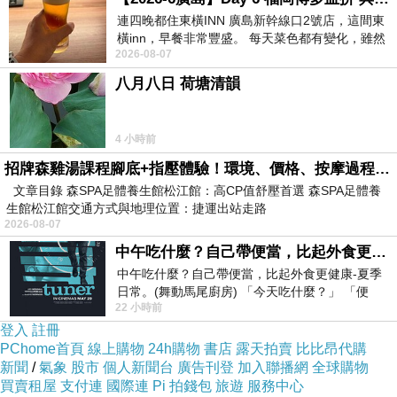
連四晚都住東橫INN 廣島新幹線口2號店，這間東
橫inn，早餐非常豐盛。 每天菜色都有變化，雖然
2026-08-07
看到工作人員拿出料理包加熱，但
八月八日 荷塘清韻
4 小時前
招牌森雞湯課程腳底+指壓體驗！環境、價格、按摩過程全紀錄，森SPA足體養生館松江館最新價格表
文章目錄 森SPA足體養生館松江館：高CP值舒壓首選 森SPA足體養
生館松江館交通方式與地理位置：捷運出站走路
2026-08-07
中午吃什麼？自己帶便當，比起外食更健康-夏季日常。(舞動馬尾廚房)
中午吃什麼？自己帶便當，比起外食更健康-夏季
日常。(舞動馬尾廚房) 「今天吃什麼？」 「便
22 小時前
當？麵？還是炒飯？」 每天都在選擇
登入
註冊
PChome首頁
線上購物
24h購物
書店
露天拍賣
比比昂代購
新聞
/
氣象
股市
個人新聞台
廣告刊登
加入聯播網
全球購物
買賣租屋
支付連
國際連
Pi 拍錢包
旅遊
服務中心