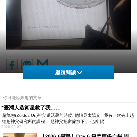
繼續閱讀
贈送喝一枝胡麻
上一篇：
恩物
下一篇：
你可能感興趣的文章
*臺灣人造衛星救了我……
趙德恕(Zoldos Ur.)神父還活著的時候: 他怕見太陽光 我有一次去上趙
德恕神父研究所的課程， 趙神父把窗簾放下， 他說:陽
2026-08-07
【2026-6廣島】Day 6 福岡博多血拼 與機場接送少年司機深夜對談