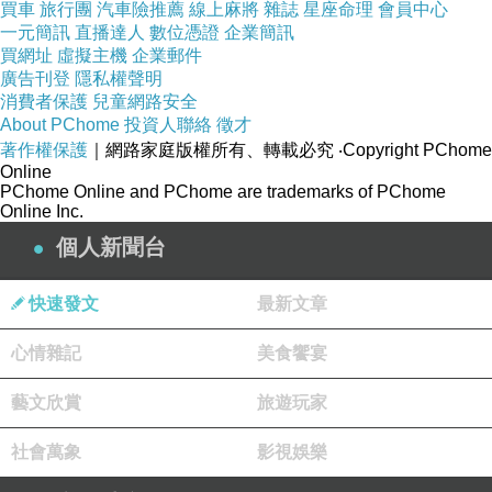
買車
旅行團
汽車險推薦
線上麻將
雜誌
星座命理
會員中心
一元簡訊
直播達人
數位憑證
企業簡訊
買網址
虛擬主機
企業郵件
廣告刊登
隱私權聲明
消費者保護
兒童網路安全
About PChome
投資人聯絡
徵才
著作權保護
｜網路家庭版權所有、轉載必究
‧Copyright PChome
Online
PChome Online and PChome are trademarks of PChome
Online Inc.
個人新聞台
快速發文
最新文章
心情雜記
美食饗宴
藝文欣賞
旅遊玩家
社會萬象
影視娛樂