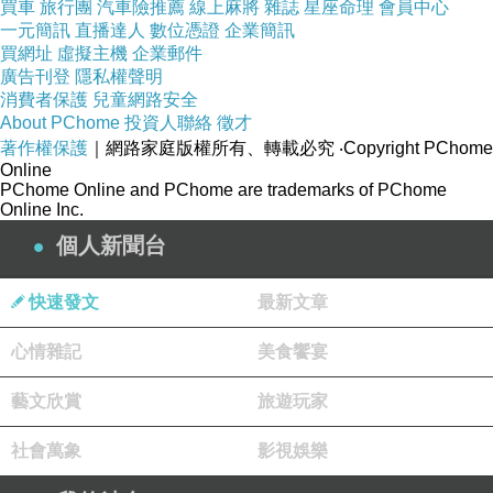
買車
旅行團
汽車險推薦
線上麻將
雜誌
星座命理
會員中心
一元簡訊
直播達人
數位憑證
企業簡訊
買網址
虛擬主機
企業郵件
廣告刊登
隱私權聲明
消費者保護
兒童網路安全
About PChome
投資人聯絡
徵才
著作權保護
｜網路家庭版權所有、轉載必究
‧Copyright PChome
Online
PChome Online and PChome are trademarks of PChome
Online Inc.
個人新聞台
快速發文
最新文章
心情雜記
美食饗宴
藝文欣賞
旅遊玩家
社會萬象
影視娛樂