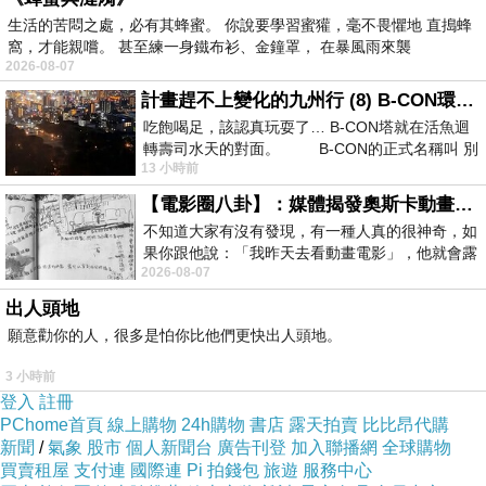
生活的苦悶之處，必有其蜂蜜。 你說要學習蜜獾，毫不畏懼地 直搗蜂
窩，才能親嚐。 甚至練一身鐵布衫、金鐘罩， 在暴風雨來襲
2026-08-07
計畫趕不上變化的九州行 (8) B-CON環球塔
吃飽喝足，該認真玩耍了… B-CON塔就在活魚迴
轉壽司水天的對面。 B-CON的正式名稱叫 別
13 小時前
【電影圈八卦】：媒體揭發奧斯卡動畫項目投票醜聞！好萊塢為什麼看不起動畫電影？
不知道大家有沒有發現，有一種人真的很神奇，如
果你跟他說：「我昨天去看動畫電影」，他就會露
2026-08-07
出一種慈祥的微笑，然後問你是不是陪小
出人頭地
願意勸你的人，很多是怕你比他們更快出人頭地。
3 小時前
登入
註冊
PChome首頁
線上購物
24h購物
書店
露天拍賣
比比昂代購
新聞
/
氣象
股市
個人新聞台
廣告刊登
加入聯播網
全球購物
買賣租屋
支付連
國際連
Pi 拍錢包
旅遊
服務中心