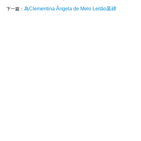
為Clementina Ângela de Melo Leitão墓碑
下一篇：