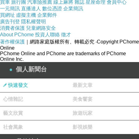
買車
旅行團
汽車險推薦
線上麻將
雜誌
星座命理
會員中心
一元簡訊
直播達人
數位憑證
企業簡訊
買網址
虛擬主機
企業郵件
廣告刊登
隱私權聲明
消費者保護
兒童網路安全
About PChome
投資人聯絡
徵才
著作權保護
｜網路家庭版權所有、轉載必究
‧Copyright PChome
Online
PChome Online and PChome are trademarks of PChome
Online Inc.
個人新聞台
快速發文
最新文章
心情雜記
美食饗宴
藝文欣賞
旅遊玩家
社會萬象
影視娛樂