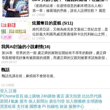
《套路終結者：在虛情假意的劇本裡活出人格》
第一章：修羅場的序曲，誰在人設裡狂歡？ 麗思
22 小時前
卡爾頓酒店的總統套房內，燈光昏
炫麗奪目的蛋糕 (5/11)
維托里亞諾，又稱為維克多艾曼紐二世紀念堂，是
位於義大利羅馬威尼斯廣場和卡比托利歐山之間，
21 小時前
用以紀念統一義大利統一後的的第一位國
我與AI討論的小說劇情(16)
第16章 世界的另一面 虞正舜的家附近開始有不尋常的動靜，虞正舜
母親都發現好像有被跟蹤的感覺，而虞正舜的父親則被要求請無薪假，
2026-08-07
醜話
醜話先講在前，麻煩就不會留在後。
14 小時前
登入
註冊
PChome首頁
線上購物
24h購物
書店
露天拍賣
比比昂代購
新聞
/
氣象
股市
個人新聞台
廣告刊登
加入聯播網
全球購物
買賣租屋
支付連
國際連
Pi 拍錢包
旅遊
服務中心