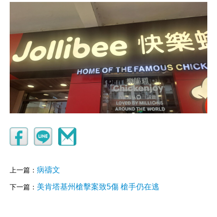
病禱文
上一篇：
美肯塔基州槍擊案致5傷 槍手仍在逃
下一篇：