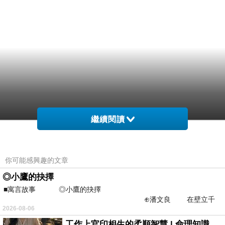
繼續閱讀
你可能感興趣的文章
◎小鷹的抉擇
■寓言故事 ◎小鷹的抉擇
⊕潘文良 在壁立千
2026-08-06
仞的懸崖上，有一座遮天蔽
工作上官印相生的柔順智慧 | 命理知識