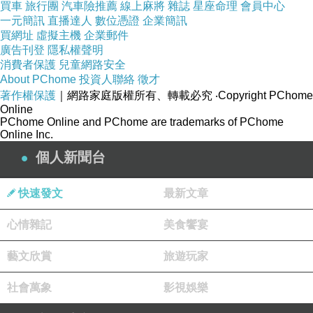
買車
旅行團
汽車險推薦
線上麻將
雜誌
星座命理
會員中心
一元簡訊
直播達人
數位憑證
企業簡訊
買網址
虛擬主機
企業郵件
廣告刊登
隱私權聲明
消費者保護
兒童網路安全
About PChome
投資人聯絡
徵才
著作權保護
｜網路家庭版權所有、轉載必究
‧Copyright PChome
Online
PChome Online and PChome are trademarks of PChome
Online Inc.
個人新聞台
快速發文
最新文章
心情雜記
美食饗宴
藝文欣賞
旅遊玩家
社會萬象
影視娛樂