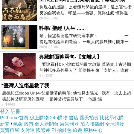
你現在的退讓，是看懂局勢後的選擇，還是害怕衝
突的自我委屈 印星——包容、沉得住氣 懂得退
2026-08-06
一步觀察，不會
科學/ 聖經 /人生 .....
哈，怪盜基德也在研究這本書～ _ _ _ _ _ _ _ 一
提起進化論與創造論， 一般人的腦袋裡可能第一
2026-08-06
時間就有「 進化論很科
典藏封面聊兩句-【支離人】
要說看科幻小說給我的最大啟蒙 莫過於上古時期
的神祇多為外星人了 即便擁有像「支離人」這種
4 小時前
驚世駭俗的神通法門 也未必讀
*臺灣人造衛星救了我……
趙德恕(Zoldos Ur.)神父還活著的時候: 他怕見太陽光 我有一次去上趙
德恕神父研究所的課程， 趙神父把窗簾放下， 他說:陽
7 小時前
登入
註冊
PChome首頁
線上購物
24h購物
書店
露天拍賣
比比昂代購
新聞
/
氣象
股市
個人新聞台
廣告刊登
加入聯播網
全球購物
買賣租屋
支付連
國際連
Pi 拍錢包
旅遊
服務中心