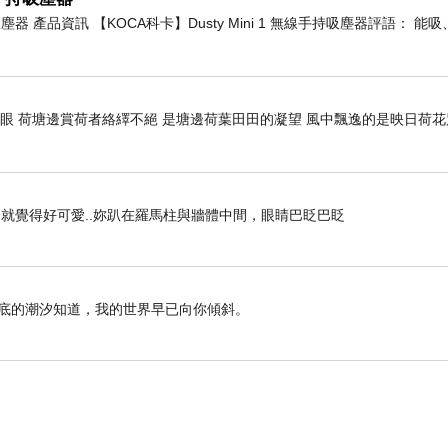
持吸塵器 產品資訊 【KOCA科卡】Dusty Mini 1 無線手持吸塵器評語： 
開眼 荷塘邊賞荷者絡繹不絕 是塘邊荷葉田田的凝望 風中飄逸的是映日荷
就覺得好可愛..妳趴在羅馬柱與牆體中間，眼睛巴眨巴眨
海底的潮汐知道，我的世界早已向你傾斜。