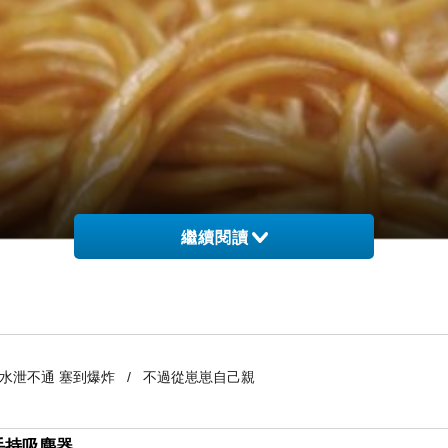
繼續閱讀
到水泄不通 塞到爆炸 / 不過從崽崽自己親
線手持吸塵器