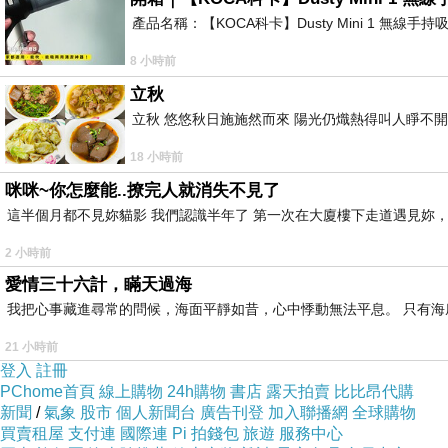
產品名稱：【KOCA科卡】Dusty Mini 1 無線手
8 小時前
立秋
立秋 悠悠秋日施施然而來 陽光仍熾熱得叫人睜不
18 小時前
咪咪~你怎麼能..撩完人就消失不見了
這半個月都不見妳貓影 我們認識半年了 第一次在大廈樓下走道遇見妳，
2 小時前
愛情三十六計，瞞天過海
我把心事藏進尋常的問候，海面平靜如昔，心中悸動無法平息。 只有
21 小時前
登入
註冊
PChome首頁
線上購物
24h購物
書店
露天拍賣
比比昂代購
新聞
/
氣象
股市
個人新聞台
廣告刊登
加入聯播網
全球購物
買賣租屋
支付連
國際連
Pi 拍錢包
旅遊
服務中心