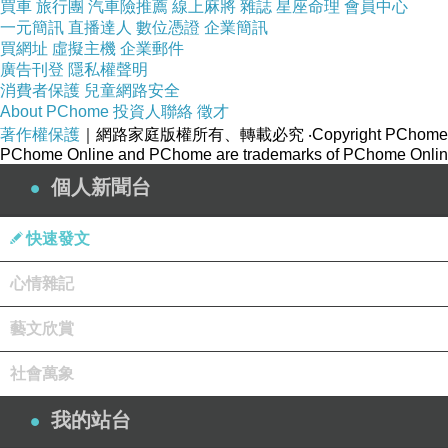
買車
旅行團
汽車險推薦
線上麻將
雜誌
星座命理
會員中心
一元簡訊
直播達人
數位憑證
企業簡訊
買網址
虛擬主機
企業郵件
廣告刊登
隱私權聲明
消費者保護
兒童網路安全
About PChome
投資人聯絡
徵才
著作權保護
｜網路家庭版權所有、轉載必究
‧Copyright PChome
PChome Online and PChome are trademarks of PChome Online
個人新聞台
快速發文
心情雜記
藝文欣賞
社會萬象
我的站台