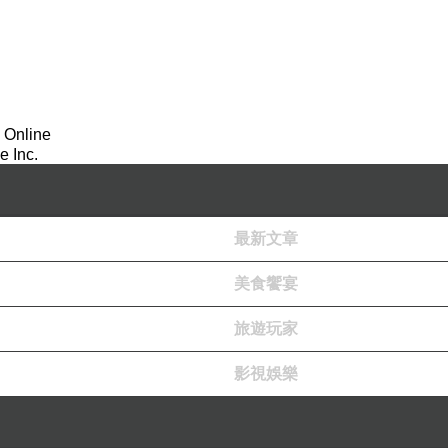
 Online
 Inc.
最新文章
美食饗宴
旅遊玩家
影視娛樂