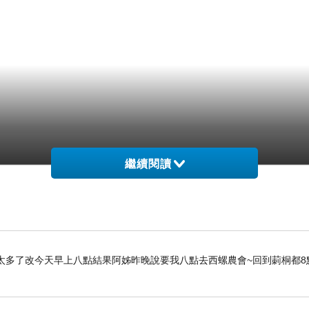
繼續閱讀
太多了改今天早上八點結果阿姊昨晚說要我八點去西螺農會~回到莿桐都8