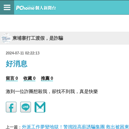
柬埔寨打工渡假，是詐騙
2024-07-11 02:22:13
好消息
留言 0
收藏 0
推薦 0
激到一位詐團想殺我，卻找不到我，真是快樂
外派工作夢變地獄！警搗毀高薪誘騙集團 救出被困
上一篇：