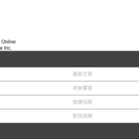
 Online
 Inc.
最新文章
美食饗宴
旅遊玩家
影視娛樂