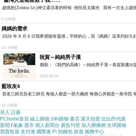
*臺灣人造衛星救了我……
趙德恕(Zoldos Ur.)神父還活著的時候: 他怕見太陽光 我有一次去
5 小時前
媽媽的需求
2026 年 8 月 6 日我希望能有靈感，平靜的心，寫《媽媽》這系
22 小時前
祝賀～純純男子漢
聽歌：《我們的高峰》～純純男子漢～恭賀新書出
2026-08-06
藍玫友4
吾老三師兄吾老三師兄 每個人都是一部大藏經 每個心房都是一座寺院 
18 小時前
登入
註冊
PChome首頁
線上購物
24h購物
書店
露天拍賣
比比昂代購
新聞
/
氣象
股市
個人新聞台
廣告刊登
加入聯播網
全球購物
買賣租屋
支付連
國際連
Pi 拍錢包
旅遊
服務中心