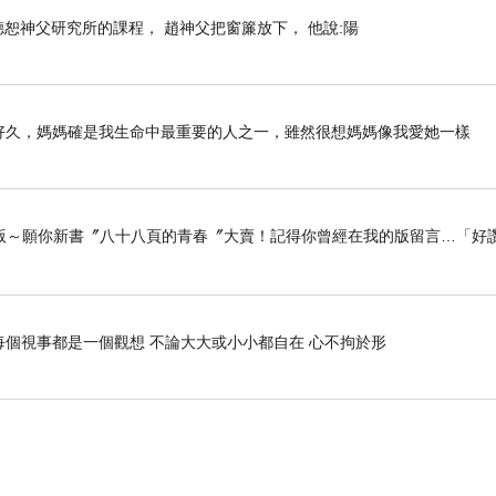
上趙德恕神父研究所的課程， 趙神父把窗簾放下， 他說:陽
列好久好久，媽媽確是我生命中最重要的人之一，雖然很想媽媽像我愛她一樣
版～願你新書〞八十八頁的青春〞大賣！記得你曾經在我的版留言…「好讚
每個視事都是一個觀想 不論大大或小小都自在 心不拘於形