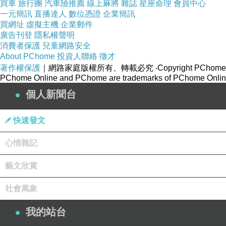
買車
旅行團
汽車險推薦
線上麻將
雜誌
星座命理
會員中心
一元簡訊
直播達人
數位憑證
企業簡訊
買網址
虛擬主機
企業郵件
廣告刊登
隱私權聲明
消費者保護
兒童網路安全
About PChome
投資人聯絡
徵才
著作權保護
｜網路家庭版權所有、轉載必究
‧Copyright PChome
PChome Online and PChome are trademarks of PChome Online
個人新聞台
快速發文
心情雜記
藝文欣賞
社會萬象
我的站台