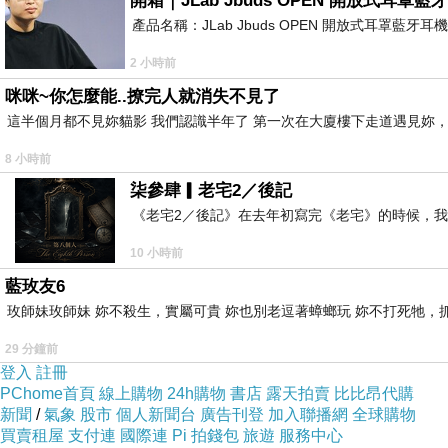
開箱｜JLab Jbuds OPEN 開放式
產品名稱：JLab Jbuds OPEN 開放式耳罩藍牙
2 小時前
咪咪~你怎麼能..撩完人就消失不見了
這半個月都不見妳貓影 我們認識半年了 第一次在大廈樓下走道遇見妳，
8 小時前
柒參肆▎老宅2／後記
《老宅2／後記》在去年初寫完《老宅》的時候，
10 小時前
藍玫友6
玫師妹玫師妹 妳不殺生，實屬可貴 妳也別老逗著蟑螂玩 妳不打死牠，抓弄
29 分鐘前
登入
註冊
PChome首頁
線上購物
24h購物
書店
露天拍賣
比比昂代購
新聞
/
氣象
股市
個人新聞台
廣告刊登
加入聯播網
全球購物
買賣租屋
支付連
國際連
Pi 拍錢包
旅遊
服務中心