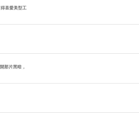
，值得喜愛美型工
離開那片黑暗，