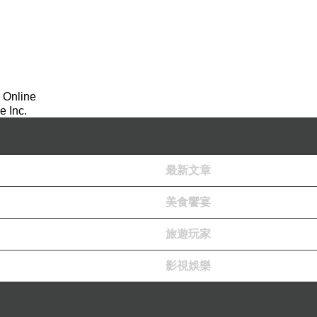
 Online
 Inc.
最新文章
美食饗宴
旅遊玩家
影視娛樂