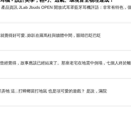
耳罩藍牙耳機 - 設計美學，輕巧、透氣、環境音全物理達成！
耳機 產品資訊 JLab Jbuds OPEN 開放式耳罩藍牙耳機評語：非常有特色
就覺得好可愛..妳趴在羅馬柱與牆體中間，眼睛巴眨巴眨
我曾經覺得，故事應該已經結束了。那座老宅在地震中倒塌，七個人終於
牠 這...打蟑螂當打地鼠 也是項可愛的遊戲？ 是說，滿院