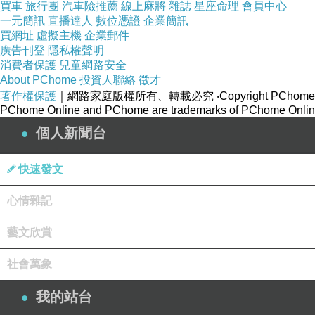
買車
旅行團
汽車險推薦
線上麻將
雜誌
星座命理
會員中心
一元簡訊
直播達人
數位憑證
企業簡訊
買網址
虛擬主機
企業郵件
廣告刊登
隱私權聲明
消費者保護
兒童網路安全
About PChome
投資人聯絡
徵才
著作權保護
｜網路家庭版權所有、轉載必究
‧Copyright PChome
PChome Online and PChome are trademarks of PChome Online
個人新聞台
快速發文
心情雜記
藝文欣賞
社會萬象
我的站台