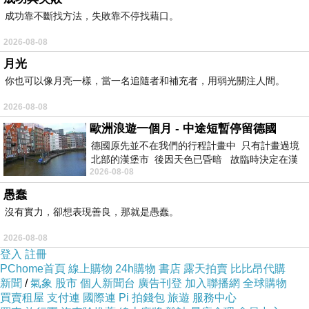
成功靠不斷找方法，失敗靠不停找藉口。
2026-08-08
月光
你也可以像月亮一樣，當一名追隨者和補充者，用弱光關注人間。
2026-08-08
歐洲浪遊一個月 - 中途短暫停留德國
德國原先並不在我們的行程計畫中 只有計畫過境
北部的漢堡市 後因天色已昏暗 故臨時決定在漢
2026-08-08
堡市吃晚餐和過夜
愚蠢
沒有實力，卻想表現善良，那就是愚蠢。
2026-08-08
登入
註冊
PChome首頁
線上購物
24h購物
書店
露天拍賣
比比昂代購
新聞
/
氣象
股市
個人新聞台
廣告刊登
加入聯播網
全球購物
買賣租屋
支付連
國際連
Pi 拍錢包
旅遊
服務中心