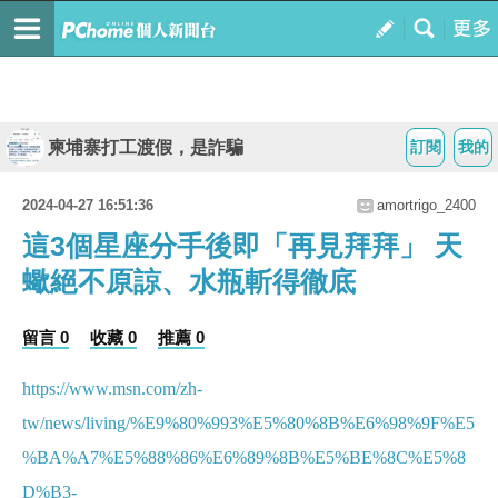
柬埔寨打工渡假，是詐騙
訂閱
我的
2024-04-27 16:51:36
amortrigo_2400
這3個星座分手後即「再見拜拜」 天
蠍絕不原諒、水瓶斬得徹底
留言 0
收藏 0
推薦 0
https://www.msn.com/zh-
tw/news/living/%E9%80%993%E5%80%8B%E6%98%9F%E5
%BA%A7%E5%88%86%E6%89%8B%E5%BE%8C%E5%8
D%B3-