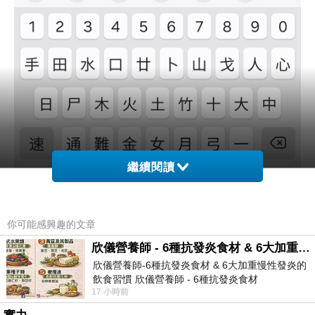
繼續閱讀
你可能感興趣的文章
欣儀營養師 - 6種抗發炎食材 & 6大加重慢性發炎的飲食習慣
欣儀營養師-6種抗發炎食材 & 6大加重慢性發炎的
飲食習慣 欣儀營養師 - 6種抗發炎食材
17 小時前
https://www.facebook.com/photo/?fbid=147