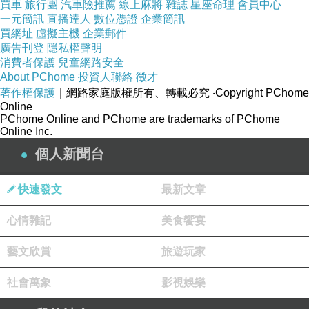
買車
旅行團
汽車險推薦
線上麻將
雜誌
星座命理
會員中心
一元簡訊
直播達人
數位憑證
企業簡訊
買網址
虛擬主機
企業郵件
廣告刊登
隱私權聲明
消費者保護
兒童網路安全
About PChome
投資人聯絡
徵才
著作權保護
｜網路家庭版權所有、轉載必究
‧Copyright PChome
Online
PChome Online and PChome are trademarks of PChome
Online Inc.
個人新聞台
快速發文
最新文章
心情雜記
美食饗宴
藝文欣賞
旅遊玩家
社會萬象
影視娛樂