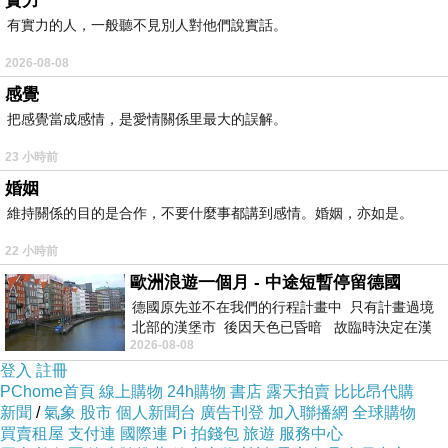
實力
阻止詐團信耶穌
上一篇：
有實力的人，一般聽不見別人對他們說實話。
不再忍
下一篇：
2026-08-08
感覺
把感覺當成感情，是愛情關係里最大的誤解。
23 小時前
婚姻
維持關係的目的是合作，不要什麼事都講到感情。婚姻，亦如是。
22 小時前
歐洲浪遊一個月 - 中途短暫停留德國
德國原先並不在我們的行程計畫中 只有計畫過境
北部的漢堡市 後因天色已昏暗 故臨時決定在漢
2026-08-08
堡市吃晚餐和過夜
登入
註冊
PChome首頁
線上購物
24h購物
書店
露天拍賣
比比昂代購
新聞
/
氣象
股市
個人新聞台
廣告刊登
加入聯播網
全球購物
買賣租屋
支付連
國際連
Pi 拍錢包
旅遊
服務中心