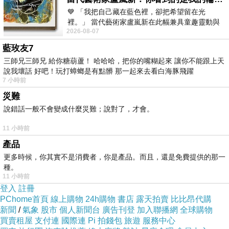
💙 「我把自己藏在藍色裡，卻把希望留在光
裡。」 當代藝術家盧嵐新在此幅兼具童趣靈動與
2026-08-07
抽象韻味的新作中，用湛藍的羽翼般色塊包覆著
藍玫友7
三師兄三師兄 給你糖葫蘆！ 哈哈哈，把你的嘴糊起來 讓你不能跟上天
說我壞話 好吧！玩打蟑螂是有點髒 那一起來去看白海豚飛躍
7 小時前
災難
說錯話一般不會變成什麼災難；說對了，才會。
11 小時前
產品
更多時候，你其實不是消費者，你是產品。而且，還是免費提供的那一
種。
11 小時前
登入
註冊
PChome首頁
線上購物
24h購物
書店
露天拍賣
比比昂代購
新聞
/
氣象
股市
個人新聞台
廣告刊登
加入聯播網
全球購物
買賣租屋
支付連
國際連
Pi 拍錢包
旅遊
服務中心