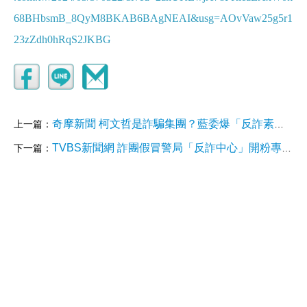
68BHbsmB_8QyM8BKAB6BAgNEAI&usg=AOvVaw25g5r1
23zZdh0hRqS2JKBG
奇摩新聞 柯文哲是詐騙集團？藍委爆「反詐素材」有競選音檔 38 分鐘前
上一篇：
TVBS新聞網 詐團假冒警局「反詐中心」開粉專！鄉民氣笑了：無法無天
下一篇：