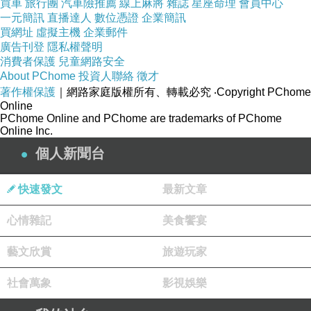
買車
旅行團
汽車險推薦
線上麻將
雜誌
星座命理
會員中心
一元簡訊
直播達人
數位憑證
企業簡訊
買網址
虛擬主機
企業郵件
廣告刊登
隱私權聲明
消費者保護
兒童網路安全
About PChome
投資人聯絡
徵才
著作權保護
｜網路家庭版權所有、轉載必究
‧Copyright PChome
Online
PChome Online and PChome are trademarks of PChome
Online Inc.
個人新聞台
快速發文
最新文章
心情雜記
美食饗宴
藝文欣賞
旅遊玩家
社會萬象
影視娛樂