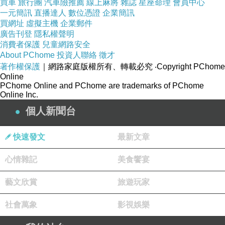
買車
旅行團
汽車險推薦
線上麻將
雜誌
星座命理
會員中心
一元簡訊
直播達人
數位憑證
企業簡訊
買網址
虛擬主機
企業郵件
廣告刊登
隱私權聲明
消費者保護
兒童網路安全
About PChome
投資人聯絡
徵才
著作權保護
｜網路家庭版權所有、轉載必究
‧Copyright PChome
Online
PChome Online and PChome are trademarks of PChome
Online Inc.
個人新聞台
快速發文
最新文章
心情雜記
美食饗宴
藝文欣賞
旅遊玩家
社會萬象
影視娛樂