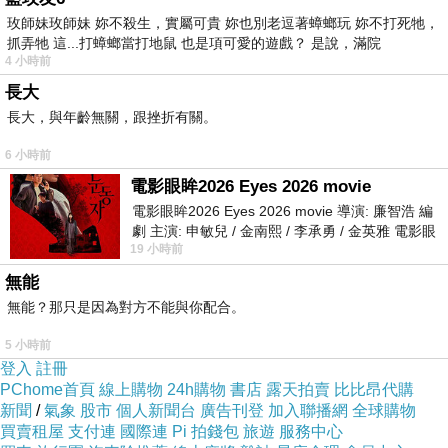
玫師妹玫師妹 妳不殺生，實屬可貴 妳也別老逗著蟑螂玩 妳不打死牠，
抓弄牠 這...打蟑螂當打地鼠 也是項可愛的遊戲？ 是說，滿院
4 小時前
長大
長大，與年齡無關，跟挫折有關。
6 小時前
電影眼眸2026 Eyes 2026 movie
電影眼眸2026 Eyes 2026 movie 導演: 廉智浩 編
劇 主演: 申敏兒 / 金南熙 / 李承勇 / 金英雅 電影眼
19 小時前
眸2026描述攝影師徐珍因遺
無能
無能？那只是因為對方不能與你配合。
5 小時前
登入
註冊
PChome首頁
線上購物
24h購物
書店
露天拍賣
比比昂代購
新聞
/
氣象
股市
個人新聞台
廣告刊登
加入聯播網
全球購物
買賣租屋
支付連
國際連
Pi 拍錢包
旅遊
服務中心