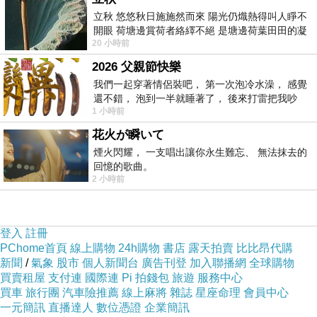
立秋 悠悠秋日施施然而來 陽光仍熾熱得叫人睜不
開眼 荷塘邊賞荷者絡繹不絕 是塘邊荷葉田田的凝
20 小時前
望 風中飄逸的是映日荷花別樣紅
2026 父親節快樂
我們一起穿著情侶裝吧， 第一次泡冷水澡， 感覺
還不錯， 泡到一半就睡著了， 後來打雷把我吵
1 小時前
醒， 手
花火が瞬いて
煙火閃耀， 一支唱出讓你永生難忘、 無法抹去的
回憶的歌曲。
2 小時前
登入
註冊
PChome首頁
線上購物
24h購物
書店
露天拍賣
比比昂代購
新聞
/
氣象
股市
個人新聞台
廣告刊登
加入聯播網
全球購物
買賣租屋
支付連
國際連
Pi 拍錢包
旅遊
服務中心
買車
旅行團
汽車險推薦
線上麻將
雜誌
星座命理
會員中心
一元簡訊
直播達人
數位憑證
企業簡訊