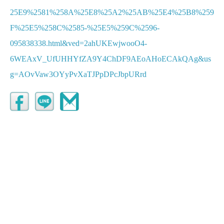
25E9%2581%258A%25E8%25A2%25AB%25E4%25B8%259
F%25E5%258C%2585-%25E5%259C%2596-
095838338.html&ved=2ahUKEwjwooO4-
6WEAxV_UfUHHYfZA9Y4ChDF9AEoAHoECAkQAg&us
g=AOvVaw3OYyPvXaTJPpDPcJbpURrd