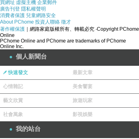
買網址
虛擬主機
企業郵件
廣告刊登
隱私權聲明
消費者保護
兒童網路安全
About PChome
投資人聯絡
徵才
著作權保護
｜網路家庭版權所有、轉載必究
‧Copyright PChome
Online
PChome Online and PChome are trademarks of PChome
Online Inc.
個人新聞台
快速發文
最新文章
心情雜記
美食饗宴
藝文欣賞
旅遊玩家
社會萬象
影視娛樂
我的站台