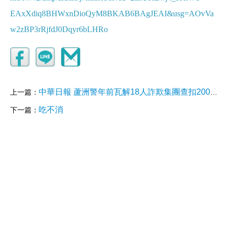
EAxXdiq8BHWxnDioQyM8BKAB6BAgJEAI&usg=AOvVa
w2zBP3rRjfdJ0Dqyr6bLHRo
中華日報 蘆洲警年前瓦解18人詐欺集團查扣200萬、槍械、大量毒品 1 小時前
上一篇：
吃不消
下一篇：