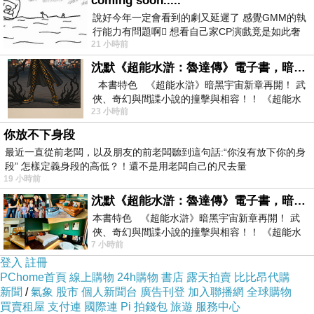
coming soon.....
說好今年一定會看到的劇又延遲了 感覺GMM的執
行能力有問題啊🫩 想看自己家CP演戲竟是如此奢
21 小時前
侈的事 GMM你說看看啊😑 先把劇放
沈默《超能水滸：魯達傳》電子書，暗黑宇宙新章，一一五年八月璀璨上架！
本書特色 《超能水滸》暗黑宇宙新章再開！ 武
俠、奇幻與間諜小說的撞擊與相容！！ 《超能水
23 小時前
滸》系列第四部
你放不下身段
最近一直從前老闆，以及朋友的前老闆聽到這句話:“你沒有放下你的身
段” 怎樣定義身段的高低？！還不是用老闆自己的尺去量
19 小時前
沈默《超能水滸：魯達傳》電子書，暗黑宇宙新章，一一五年八月璀璨上架！
本書特色 《超能水滸》暗黑宇宙新章再開！ 武
俠、奇幻與間諜小說的撞擊與相容！！ 《超能水
7 小時前
滸》系列第四部變幻登場
登入
註冊
PChome首頁
線上購物
24h購物
書店
露天拍賣
比比昂代購
新聞
/
氣象
股市
個人新聞台
廣告刊登
加入聯播網
全球購物
買賣租屋
支付連
國際連
Pi 拍錢包
旅遊
服務中心