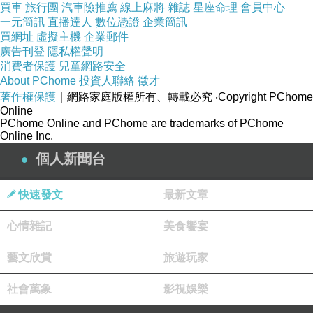
買車
旅行團
汽車險推薦
線上麻將
雜誌
星座命理
會員中心
一元簡訊
直播達人
數位憑證
企業簡訊
買網址
虛擬主機
企業郵件
廣告刊登
隱私權聲明
消費者保護
兒童網路安全
About PChome
投資人聯絡
徵才
著作權保護
｜網路家庭版權所有、轉載必究
‧Copyright PChome
Online
PChome Online and PChome are trademarks of PChome
Online Inc.
個人新聞台
快速發文
最新文章
心情雜記
美食饗宴
藝文欣賞
旅遊玩家
社會萬象
影視娛樂