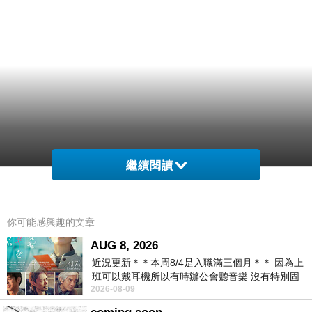
繼續閱讀
你可能感興趣的文章
AUG 8, 2026
近況更新＊＊本周8/4是入職滿三個月＊＊ 因為上
班可以戴耳機所以有時辦公會聽音樂 沒有特別固
2026-08-09
定哪天但就是一周某一天會固定聽'90