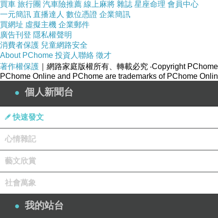
買車
旅行團
汽車險推薦
線上麻將
雜誌
星座命理
會員中心
一元簡訊
直播達人
數位憑證
企業簡訊
買網址
虛擬主機
企業郵件
廣告刊登
隱私權聲明
消費者保護
兒童網路安全
About PChome
投資人聯絡
徵才
著作權保護
｜網路家庭版權所有、轉載必究
‧Copyright PChome
PChome Online and PChome are trademarks of PChome Online
個人新聞台
快速發文
心情雜記
藝文欣賞
社會萬象
我的站台