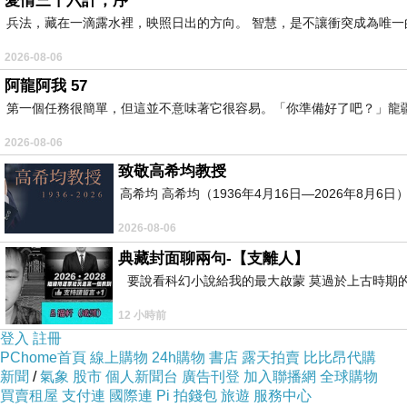
愛情三十六計，序
兵法，藏在一滴露水裡，映照日出的方向。 智慧，是不讓衝突成為唯一
2026-08-06
阿龍阿我 57
第一個任務很簡單，但這並不意味著它很容易。「你準備好了吧？」龍
2026-08-06
致敬高希均教授
高希均 高希均（1936年4月16日—2026年8月
2026-08-06
典藏封面聊兩句-【支離人】
要說看科幻小說給我的最大啟蒙 莫過於上古時期的
12 小時前
登入
註冊
PChome首頁
線上購物
24h購物
書店
露天拍賣
比比昂代購
新聞
/
氣象
股市
個人新聞台
廣告刊登
加入聯播網
全球購物
買賣租屋
支付連
國際連
Pi 拍錢包
旅遊
服務中心