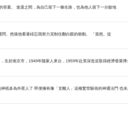
的答案。 進退之間，為自己留下一條生路，也為他人留下一分餘地
疆問。然後他看著緋忘我努力克制住翻白眼的衝動。 「當然。從
6日），生於南京市，1949年隨家人來台，1959年赴美深造並取得經濟發展
神祇多為外星人了 即便擁有像「支離人」這種驚世駭俗的神通法門 也未