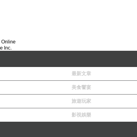
 Online
 Inc.
最新文章
美食饗宴
旅遊玩家
影視娛樂