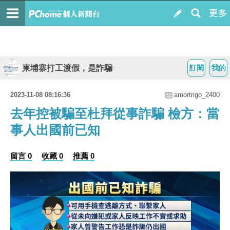
柬埔寨打工渡假，是詐騙
訂閱
我的
2023-11-08 08:16:36
amortrigo_2400
去年控被騙至杜拜從事詐騙 檢方：當
事人出國前已知
留言 0
收藏 0
推薦 0