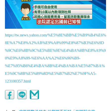
https://tw.news.yahoo.com/%E5%8E%BB%E5%B9%B4%E6%
8E%A7%E8%A2%AB%E9%A8%99%E8%87%B3%E6%9D
%9C%E6%8B%9C%E5%BE%9E%E4%BA%8B%E8%A9%9
0%E9%A8%99-%E6%AA%A2%E6%96%B9-
%E7%95%B6%E4%BA%8B%E4%BA%BA%E5%87%BA%
E5%9C%8B%E5%89%8D%E5%B7%B2%E7%9F%A5-
123100357.html