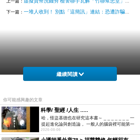
虛擬貨幣洗錢夯 檢警聯手瓦解「竹聯幫忠堂」詐欺集團
上一篇：
一堆人收到！ 別點「這簡訊」連結：恐遭詐騙、個資外洩
下一篇：
繼續閱讀
你可能感興趣的文章
科學/ 聖經 /人生 .....
哈，怪盜基德也在研究這本書～ _ _ _ _ _ _ _ 一
提起進化論與創造論， 一般人的腦袋裡可能第一
2026-08-06
時間就有「 進化論很科