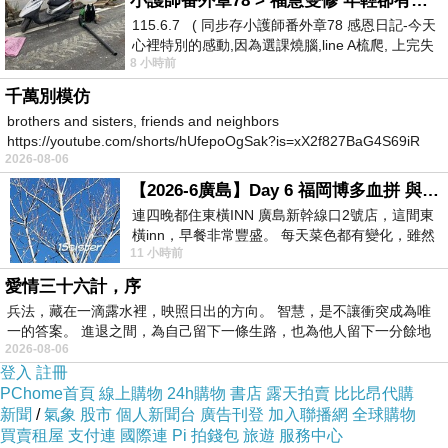
小護師番外章78 > 福慧雙修 年輕卻有個老靈魂 ㄑ金剛經〉podcast
115.6.7 ( 同步存小護師番外章78 感恩日記-今天
心裡特別的感動,因為選課燒腦,line A梳爬, 上完失
8 小時前
智課的她,特來傾
千萬別模仿
brothers and sisters, friends and neighbors
https://youtube.com/shorts/hUfepoOgSak?is=xX2f827BaG4S69iR
2026-08-06
https
【2026-6廣島】Day 6 福岡博多血拼 與機場接送少年司機深夜對談
連四晚都住東橫INN 廣島新幹線口2號店，這間東
橫inn，早餐非常豐盛。 每天菜色都有變化，雖然
11 小時前
看到工作人員拿出料理包加熱，但
愛情三十六計，序
兵法，藏在一滴露水裡，映照日出的方向。 智慧，是不讓衝突成為唯
一的答案。 進退之間，為自己留下一條生路，也為他人留下一分餘地
2026-08-06
登入
註冊
PChome首頁
線上購物
24h購物
書店
露天拍賣
比比昂代購
新聞
/
氣象
股市
個人新聞台
廣告刊登
加入聯播網
全球購物
買賣租屋
支付連
國際連
Pi 拍錢包
旅遊
服務中心