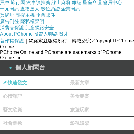
買車
旅行團
汽車險推薦
線上麻將
雜誌
星座命理
會員中心
一元簡訊
直播達人
數位憑證
企業簡訊
買網址
虛擬主機
企業郵件
廣告刊登
隱私權聲明
消費者保護
兒童網路安全
About PChome
投資人聯絡
徵才
著作權保護
｜網路家庭版權所有、轉載必究
‧Copyright PChome
Online
PChome Online and PChome are trademarks of PChome
Online Inc.
個人新聞台
快速發文
最新文章
心情雜記
美食饗宴
藝文欣賞
旅遊玩家
社會萬象
影視娛樂