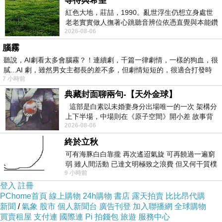
等待與希望
紅色大地，莊喆，1990。亂世浮生仍想立身處世
老老實實做人撫著心跳聽音辨位依憑直覺與本能鑽
2026-08-06
向裂隙的亮處探索另一個心聲另一個共鳴的
腦霧
聽說，AI劇看太多會腦霧？！連續劇，千篇一律劇情，一樣的狗血，很
膩...AI 劇，雖然男女主都長的差不多，但劇情短短的，很適合打發時
7 小時前
典藏封面聊兩句-【天外金球】
這部是白素以未婚妻身分出場唯一的一次 架構分
上下半場，中場則在《原子空間》開小差 故事背
2026-08-06
景影射西藏境外流亡 地下組織
終於立秋
可有海豚白白靠攏 再次遙迢氣旋 可再饒過一遍窮
弱 雖人間活動 已達文明極致之浪費 但又何干質樸
9 小時前
者 只能白白陪葬
登入
註冊
PChome首頁
線上購物
24h購物
書店
露天拍賣
比比昂代購
新聞
/
氣象
股市
個人新聞台
廣告刊登
加入聯播網
全球購物
買賣租屋
支付連
國際連
Pi 拍錢包
旅遊
服務中心