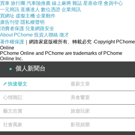
買車
旅行團
汽車險推薦
線上麻將
雜誌
星座命理
會員中心
一元簡訊
直播達人
數位憑證
企業簡訊
買網址
虛擬主機
企業郵件
廣告刊登
隱私權聲明
消費者保護
兒童網路安全
About PChome
投資人聯絡
徵才
著作權保護
｜網路家庭版權所有、轉載必究
‧Copyright PChome
Online
PChome Online and PChome are trademarks of PChome
Online Inc.
個人新聞台
快速發文
最新文章
心情雜記
美食饗宴
藝文欣賞
旅遊玩家
社會萬象
影視娛樂