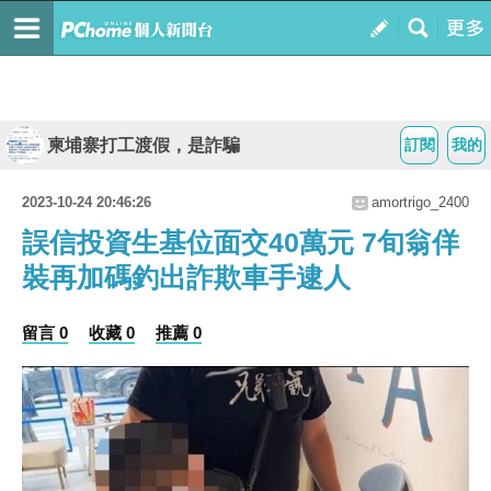
柬埔寨打工渡假，是詐騙
訂閱
我的
2023-10-24 20:46:26
amortrigo_2400
誤信投資生基位面交40萬元 7旬翁佯
裝再加碼釣出詐欺車手逮人
留言 0
收藏 0
推薦 0