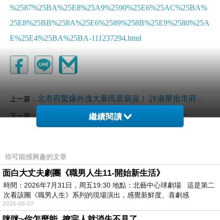
%2587%25BA%25E8%25A9%2590%25E6%25AC%25BA%
25E8%25BB%258A%25E6%2589%258B%25E9%2580%25A
E%25E4%25BA%25BA-111237294.html
北市府驚爆外洩大量民眾個資！ 許淑華批市府淪詐騙集團幫兇
上一篇：
見員警秒泛淚 登門致謝救回近500萬詐騙款
下一篇：
繼續閱讀
你可能感興趣的文章
面白大丈夫劇團《職男人生11-開始新生活》
時間：2026年7月31日，周五19:30 地點：北藝中心球劇場 這是第二
次看該團《職男人生》系列的現場演出，感覺新鮮度、喜劇感
2026-08-07
咪咪~你怎麼能..撩完人就消失不見了