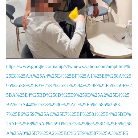
https://www.google.com/amp/s/tw.news.yahoo.com/amphtml/%
25E8%25AA%25A4%25E4%25BF%25A1%25E6%258A%25
95%25E8%25B3%2587%25E7%2594%259F%25E5%259F%2
5BA%25E4%25BD%258D%25E9%259D%25A2%25E4%25
BA%25A440%25E8%2590%25AC%25E5%2585%2583-
7%25E6%2597%25AC%25E7%25BF%2581%25E4%25BD%
25AF%25E8%25A3%259D%25E5%2586%258D%25E5%258
A%25A0%25E7%25A2%25BC%25E9%2587%25A3%25E5