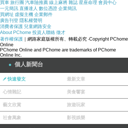
買車
旅行團
汽車險推薦
線上麻將
雜誌
星座命理
會員中心
一元簡訊
直播達人
數位憑證
企業簡訊
買網址
虛擬主機
企業郵件
廣告刊登
隱私權聲明
消費者保護
兒童網路安全
About PChome
投資人聯絡
徵才
著作權保護
｜網路家庭版權所有、轉載必究
‧Copyright PChome
Online
PChome Online and PChome are trademarks of PChome
Online Inc.
個人新聞台
快速發文
最新文章
心情雜記
美食饗宴
藝文欣賞
旅遊玩家
社會萬象
影視娛樂