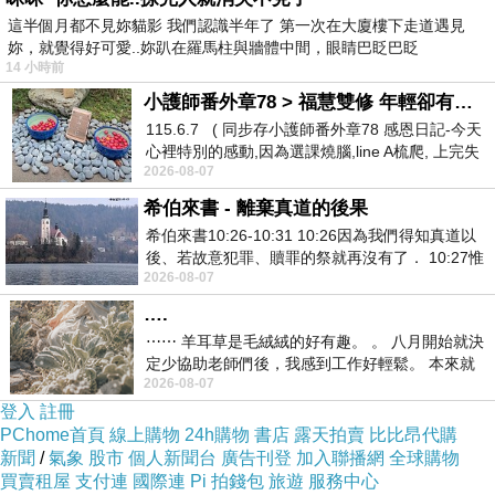
這半個月都不見妳貓影 我們認識半年了 第一次在大廈樓下走道遇見
妳，就覺得好可愛..妳趴在羅馬柱與牆體中間，眼睛巴眨巴眨
14 小時前
小護師番外章78 > 福慧雙修 年輕卻有個老靈魂 ㄑ金剛經〉podcast
115.6.7 ( 同步存小護師番外章78 感恩日記-今天
心裡特別的感動,因為選課燒腦,line A梳爬, 上完失
2026-08-07
智課的她,特來傾
希伯來書 - 離棄真道的後果
希伯來書10:26-10:31 10:26因為我們得知真道以
後、若故意犯罪、贖罪的祭就再沒有了． 10:27惟
2026-08-07
有戰懼等候審判和那燒滅眾敵人的烈火
….
⋯⋯ 羊耳草是毛絨絨的好有趣。 。 八月開始就決
定少協助老師們後，我感到工作好輕鬆。 本來就
2026-08-07
不是我的工作啊。 真
登入
註冊
PChome首頁
線上購物
24h購物
書店
露天拍賣
比比昂代購
新聞
/
氣象
股市
個人新聞台
廣告刊登
加入聯播網
全球購物
買賣租屋
支付連
國際連
Pi 拍錢包
旅遊
服務中心