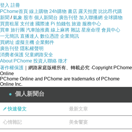
登入
註冊
PChome首頁
線上購物
24h購物
書店
露天拍賣
比比昂代購
新聞
/
氣象
股市
個人新聞台
廣告刊登
加入聯播網
全球購物
買賣租屋
支付連
國際連
Pi 拍錢包
旅遊
服務中心
買車
旅行團
汽車險推薦
線上麻將
雜誌
星座命理
會員中心
一元簡訊
直播達人
數位憑證
企業簡訊
買網址
虛擬主機
企業郵件
廣告刊登
隱私權聲明
消費者保護
兒童網路安全
店裡位置不多，不過座位很寬敞舒適，一個人來
About PChome
投資人聯絡
徵才
吃飯也不擔心，店家也提供了吧檯座位區
著作權保護
｜網路家庭版權所有、轉載必究
‧Copyright PChome
Online
而一般座位區有
人座、
人座、
人座，人多時
2
4
6
PChome Online and PChome are trademarks of PChome
Online Inc.
還有包廂式的
人座喔
12
!
個人新聞台
快速發文
最新文章
心情雜記
美食饗宴