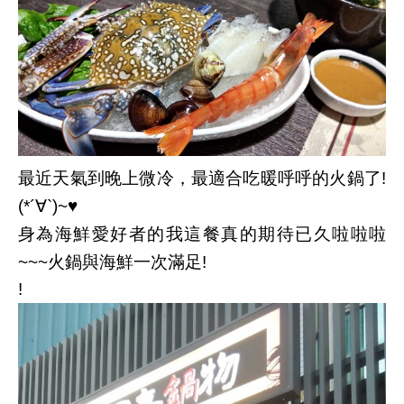
最近天氣到晚上微冷，最適合吃暖呼呼的火鍋了
!
∀
(*´
`)~
♥
身為海鮮愛好者的我這餐真的期待已久啦啦啦
火鍋與海鮮一次滿足
~~~
!
!