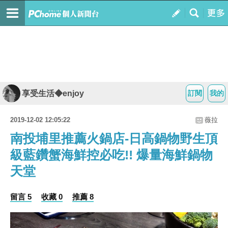
享受生活◆enjoy
訂閱
我的
2019-12-02 12:05:22
薇拉
南投埔里推薦火鍋店-日高鍋物野生頂
級藍鑽蟹海鮮控必吃!! 爆量海鮮鍋物
天堂
留言 5
收藏 0
推薦 8