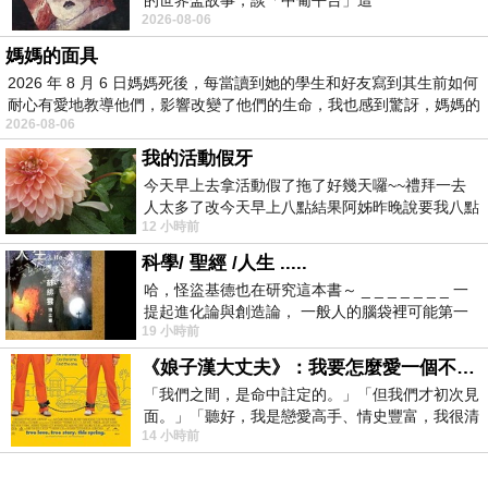
的世界盃故事，談「中葡平台」這
2026-08-06
媽媽的面具
2026 年 8 月 6 日媽媽死後，每當讀到她的學生和好友寫到其生前如何
耐心有愛地教導他們，影響改變了他們的生命，我也感到驚訝，媽媽的
2026-08-06
我的活動假牙
今天早上去拿活動假了拖了好幾天囉~~禮拜一去
人太多了改今天早上八點結果阿姊昨晚說要我八點
12 小時前
去西螺農會~回到莿桐都8點半多了
科學/ 聖經 /人生 .....
哈，怪盜基德也在研究這本書～ _ _ _ _ _ _ _ 一
今天天要介紹的是埔里巷弄裡的隱藏美食餐廳，
提起進化論與創造論， 一般人的腦袋裡可能第一
19 小時前
同樣是埔里知名
時間就有「 進化論很科
度
的旗下高品質品牌，
車子
18
C
《娘子漢大丈夫》：我要怎麼愛一個不存在的人？
可以停在
度
的停車場裡
18
C
「我們之間，是命中註定的。」「但我們才初次見
下車後走
分鐘就到這間充滿日式風格的日高鍋
2
面。」「聽好，我是戀愛高手、情史豐富，我很清
物，一進屋就聞到淡淡的昆布香
14 小時前
楚這種感覺，你我之間的那種感覺，現
(
▰
˘
◡
˘
▰
)