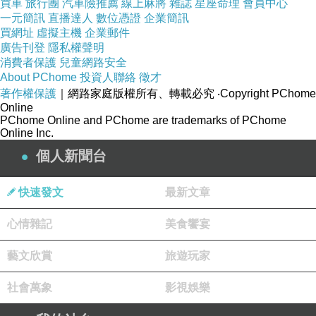
買車
旅行團
汽車險推薦
線上麻將
雜誌
星座命理
會員中心
一元簡訊
直播達人
數位憑證
企業簡訊
買網址
虛擬主機
企業郵件
廣告刊登
隱私權聲明
消費者保護
兒童網路安全
About PChome
投資人聯絡
徵才
著作權保護
｜網路家庭版權所有、轉載必究
‧Copyright PChome
Online
PChome Online and PChome are trademarks of PChome
Online Inc.
個人新聞台
快速發文
最新文章
心情雜記
美食饗宴
藝文欣賞
旅遊玩家
社會萬象
影視娛樂