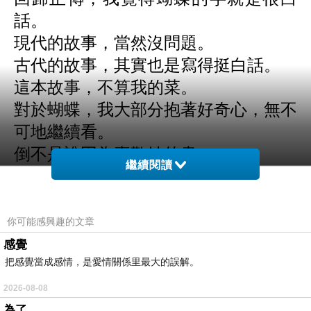
話。
現代的故事，當然沒問題。
古代的故事，其實也是寫得挺白話。
這本故事，不算我的菜。
對於蝴蝶，我大部分抱著好奇心，無不
可地繼續看。
倒不是說因為喜歡她的書。
繼續閱讀
就是單純不想動腦，這樣。
有些言小作者，文筆還古典些。
你可能感興趣的文章
感覺
把感覺當成感情，是愛情關係里最大的誤解。
《我們戀愛吧。》蝴蝶
上一篇：
2026-08-08
為了
《翻翠袖》蝴蝶
下一篇：