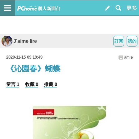
J'aime lire
訂閱
我的
2020-11-15 09:19:49
amie
《沁園春》蝴蝶
留言 1
收藏 0
推薦 0