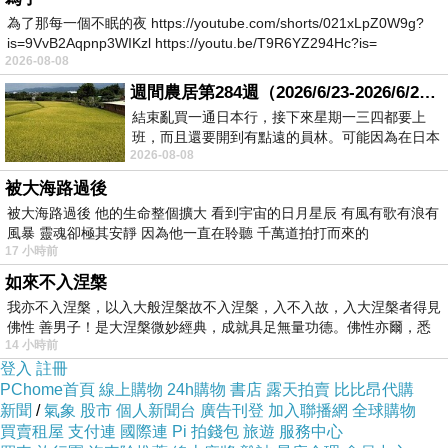
為了那每一個不眠的夜 https://youtube.com/shorts/021xLpZ0W9g?
is=9VvB2Aqpnp3WIKzl https://youtu.be/T9R6YZ294Hc?is=
2026-08-08
週間農居第284週（2026/6/23-2026/6/24) 夏至 金黃稻浪洋溢豐收喜悅
結束亂買一通日本行，接下來星期一三四都要上
班，而且還要開到有點遠的員林。可能因為在日本
2026-08-08
花不少錢，星期一出門上班時，心裡沒有一
被大海路過後
新聞台Blog小天使
被大海路過後 他的生命整個擴大 看到宇宙的日月星辰 有風有歌有浪有
2020-12-03 17:10:26
風暴 靈魂卻極其安靜 因為他一直在聆聽 千萬道拍打而來的
親愛的台長︰
17 小時前
恭喜您！此篇文章極為優質，獲選為本日哈燒
如來不入涅槃
文章，將會出現在新聞台首頁哈燒文章區塊輪播。
我亦不入涅槃，以入大般涅槃故不入涅槃，入不入故，入大涅槃者得見
請您繼續保持每日撰寫文章的好習慣，期待您提供
佛性 善男子！是大涅槃微妙經典，成就具足無量功德。佛性亦爾，悉
讀者更多精采的內容，加油！
14 小時前
登入
註冊
PChome首頁
線上購物
24h購物
書店
露天拍賣
比比昂代購
新聞
/
氣象
股市
個人新聞台
廣告刊登
加入聯播網
全球購物
買賣租屋
支付連
國際連
Pi 拍錢包
旅遊
服務中心