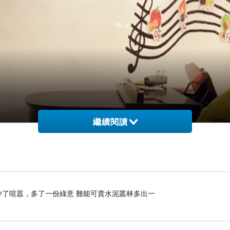
繼續閱讀
》 少了喧囂，多了一份綠意 難能可貴水泥叢林多出一