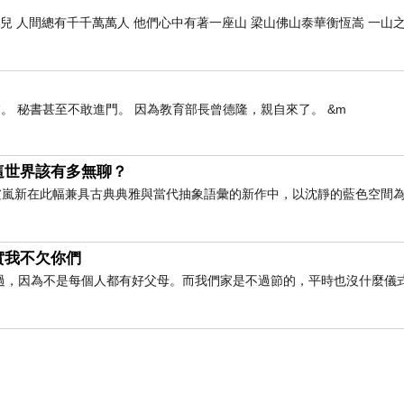
兒 人間總有千千萬萬人 他們心中有著一座山 梁山佛山泰華衡恆嵩 一山
。 秘書甚至不敢進門。 因為教育部長曾德隆，親自來了。 &m
這世界該有多無聊？
術家盧嵐新在此幅兼具古典典雅與當代抽象語彙的新作中，以沈靜的藍色空間
實我不欠你們
過，因為不是每個人都有好父母。而我們家是不過節的，平時也沒什麼儀
恐龍在彈著鋼琴，第一眼就吸引住我們家小寶貝的興趣