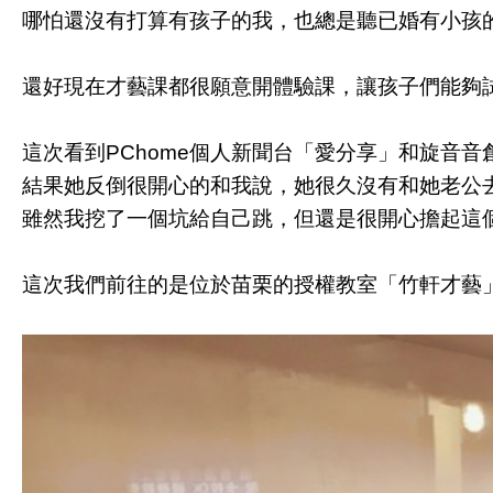
哪怕還沒有打算有孩子的我，也總是聽已婚有小孩
還好現在才藝課都很願意開體驗課，讓孩子們能夠
這次看到PChome個人新聞台「愛分享」和旋音
結果她反倒很開心的和我說，她很久沒有和她老公
雖然我挖了一個坑給自己跳，但還是很開心擔起這
這次我們前往的是位於苗栗的授權教室「竹軒才藝