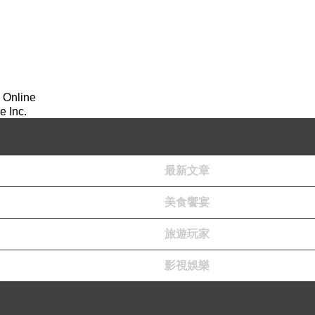
 Online
 Inc.
最新文章
美食饗宴
旅遊玩家
影視娛樂