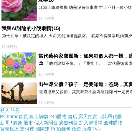
玫事10
江湖上紛紛擾擾 總是沒有個事實 世上不只一位小娃
19 小時前
我與AI討論的小說劇情(15)
第十五章：被決定的壞人 天命文創頂樓會議室。 氣氛冷得像暴風雨前夕
19 小時前
當代藝術家盧嵐新：如果每個人都一樣，
🏛️ 「他們說我不像。」「我笑了。」 當代藝
15 小時前
出生即欠債？孩子一定要知道：爸媽，其
這週迎來父親節，其實我並不認為這種節日一定要
21 小時前
登入
註冊
PChome首頁
線上購物
24h購物
書店
露天拍賣
比比昂代購
新聞
/
氣象
股市
個人新聞台
廣告刊登
加入聯播網
全球購物
買賣租屋
在進入教室前，就看到教室的櫥窗貼著超可愛的小
支付連
國際連
Pi 拍錢包
旅遊
服務中心