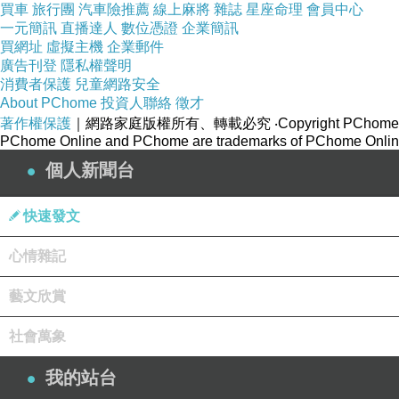
買車
旅行團
汽車險推薦
線上麻將
雜誌
星座命理
會員中心
一元簡訊
直播達人
數位憑證
企業簡訊
買網址
虛擬主機
企業郵件
廣告刊登
隱私權聲明
消費者保護
兒童網路安全
About PChome
投資人聯絡
徵才
著作權保護
｜網路家庭版權所有、轉載必究
‧Copyright PChome
PChome Online and PChome are trademarks of PChome Online
個人新聞台
快速發文
心情雜記
藝文欣賞
社會萬象
我的站台