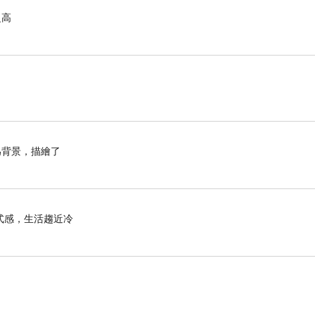
之高
為背景，描繪了
式感，生活趨近冷
。