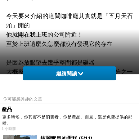
今天要來介紹的這間咖啡廳其實就是「五月天石
頭」開的
他就開在我上班的公司附近！
至於上班這麼久怎麼都沒有發現它的存在
是因為放眼望去幾乎整間都是樂器
大概整間店（包含地下一樓）大概只有八分之一
繼續閱讀
是咖啡廳
所以大家都不知道他其實也是一間咖啡廳
你可能感興趣的文章
座位也是少少的，所以每次經過，都會默默的略
產品
更多時候，你其實不是消費者，你是產品。而且，還是免費提供的那一
過他XD
種。
是後來有天我們上網查，才知道原來是五月天石
1 小時前
頭開的
炫麗奪目的蛋糕 (5/11)