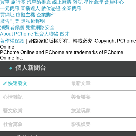
買車
旅行團
汽車險推薦
線上麻將
雜誌
星座命理
會員中心
一元簡訊
直播達人
數位憑證
企業簡訊
買網址
虛擬主機
企業郵件
廣告刊登
隱私權聲明
消費者保護
兒童網路安全
我真的沒有騙人！放眼望去真的通通都是樂器XD
About PChome
投資人聯絡
徵才
著作權保護
｜網路家庭版權所有、轉載必究
‧Copyright PChome
就算是資深迷妹，也會一不小心的錯過
Online
PChome Online and PChome are trademarks of PChome
Online Inc.
連我們進去坐下要點咖啡喝的時候，店員還很意
個人新聞台
外地問我們
：「你們是怎麼知道這裡的？通常大家都以為這
快速發文
最新文章
裡是樂器行」
心情雜記
美食饗宴
我當然不會承認我和我朋友追五月天追到店裡來
藝文欣賞
旅遊玩家
了 哈哈哈
社會萬象
影視娛樂
但請原諒我，因為太興奮了所以MENU甚麼的都