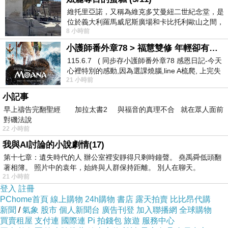
身為資深迷妹的我，當然不能錯過打卡踩點的機
維托里亞諾，又稱為維克多艾曼紐二世紀念堂，是
位於義大利羅馬威尼斯廣場和卡比托利歐山之間，
會啊！
8 小時前
用以紀念統一義大利統一後的的第一位國
小護師番外章78 > 福慧雙修 年輕卻有個老靈魂 ㄑ金剛經〉podcast
115.6.7 ( 同步存小護師番外章78 感恩日記-今天
心裡特別的感動,因為選課燒腦,line A梳爬, 上完失
21 小時前
智課的她,特來傾
小記事
早上禱告完翻聖經 加拉太書2 與福音的真理不合 就在眾人面前
對磯法說
22 小時前
我與AI討論的小說劇情(17)
第十七章：遺失時代的人 辦公室裡安靜得只剩時鐘聲。 堯禹舜低頭翻
著相簿。 照片中的袁年，始終與人群保持距離。 別人在聊天。
21 小時前
登入
註冊
PChome首頁
線上購物
24h購物
書店
露天拍賣
比比昂代購
新聞
/
氣象
股市
個人新聞台
廣告刊登
加入聯播網
全球購物
買賣租屋
支付連
國際連
Pi 拍錢包
旅遊
服務中心