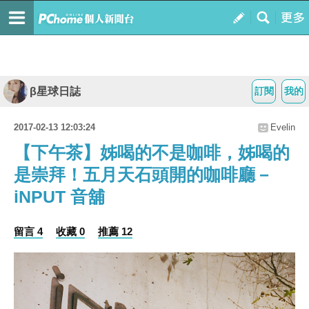
β星球日誌
訂閱
我的
2017-02-13 12:03:24
Evelin
【下午茶】姊喝的不是咖啡，姊喝的
是崇拜！五月天石頭開的咖啡廳－
iNPUT 音舖
留言 4
收藏 0
推薦 12