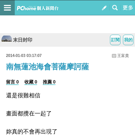
末日封印
訂閱
我的
2014-01-03 03:17:07
王富貴
南無蓮池海會菩薩摩訶薩
留言 0
收藏 0
推薦 0
還是很難相信
畫面都攪在一起了
妳真的不會再出現了