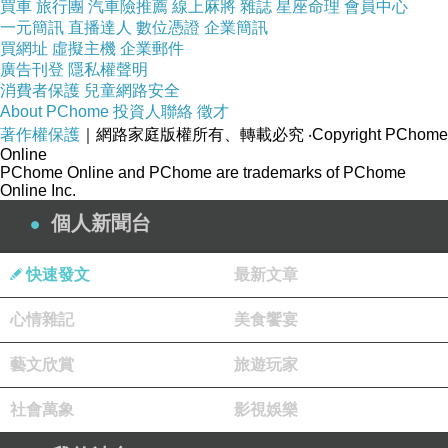
買車
旅行團
汽車險推薦
線上麻將
雜誌
星座命理
會員中心
一元簡訊
直播達人
數位憑證
企業簡訊
買網址
虛擬主機
企業郵件
廣告刊登
隱私權聲明
消費者保護
兒童網路安全
About PChome
投資人聯絡
徵才
著作權保護
｜網路家庭版權所有、轉載必究
‧Copyright PChome
Online
PChome Online and PChome are trademarks of PChome
Online Inc.
個人新聞台
快速發文
最新文章
心情雜記
美食饗宴
藝文欣賞
旅遊玩家
社會萬象
影視娛樂