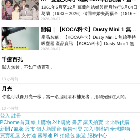
原來可以好好看妳的時間這麼短
1961年5月至12月 葛蘭的結婚與蜜月旅行5月04日
葛蘭（1933～2026）偕同未婚夫高福全（1916～
2026-08-07
2004）乘郵輪赴倫敦6月15日於英國倫敦St.S
開箱｜【KOCA科卡】Dusty Mini 1 無線手持吸塵器
產品名稱：【KOCA科卡】Dusty Mini 1 無線手持
吸塵器 產品資訊 【KOCA科卡】Dusty Mini 1 無
2026-08-07
線手持吸塵器評語： 能吸、能吹兼具兩
千瘡百孔
閱人無數，不如千瘡百孔。
13 小時前
月光
你也可以像月亮一樣，當一名追隨者和補充者，用弱光關注人間。
13 小時前
登入
註冊
PChome首頁
線上購物
24h購物
書店
露天拍賣
比比昂代購
新聞
/
氣象
股市
個人新聞台
廣告刊登
加入聯播網
全球購物
買賣租屋
支付連
國際連
Pi 拍錢包
旅遊
服務中心