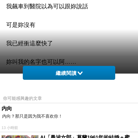
我飆車到醫院以為可以跟妳說話
可是妳沒有
我已經衝這麼快了
妳叫我的名字也可以阿……
繼續閱讀
你可能感興趣的文章
内向
内向？那只是因为我不喜欢你！
時間還是沒有停止
13 小時前
AI「曼波女郎」葛蘭1961年的結婚＋蜜月旅行 #戀上老電影 #葛蘭 #粟子