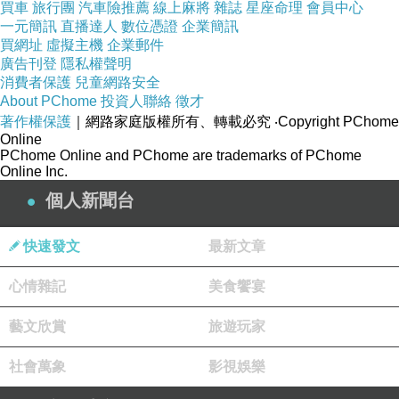
買車
旅行團
汽車險推薦
線上麻將
雜誌
星座命理
會員中心
一元簡訊
直播達人
數位憑證
企業簡訊
買網址
虛擬主機
企業郵件
廣告刊登
隱私權聲明
消費者保護
兒童網路安全
About PChome
投資人聯絡
徵才
著作權保護
｜網路家庭版權所有、轉載必究
‧Copyright PChome
Online
PChome Online and PChome are trademarks of PChome
Online Inc.
個人新聞台
快速發文
最新文章
心情雜記
美食饗宴
藝文欣賞
旅遊玩家
社會萬象
影視娛樂