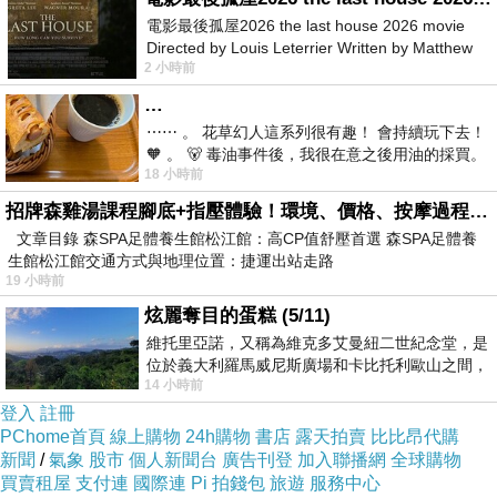
電影最後孤屋2026 the last house 2026 movie
Directed by Louis Leterrier Written by Matthew
2 小時前
Robinson Starring Greta Lee Wa
…
⋯⋯ 。 花草幻人這系列很有趣！ 會持續玩下去！
🧡 。 🐻 毒油事件後，我很在意之後用油的採買。
18 小時前
前天購買了我之前就很愛
招牌森雞湯課程腳底+指壓體驗！環境、價格、按摩過程全紀錄，森SPA足體養生館松江館最新價格表
文章目錄 森SPA足體養生館松江館：高CP值舒壓首選 森SPA足體養
生館松江館交通方式與地理位置：捷運出站走路
19 小時前
炫麗奪目的蛋糕 (5/11)
維托里亞諾，又稱為維克多艾曼紐二世紀念堂，是
位於義大利羅馬威尼斯廣場和卡比托利歐山之間，
14 小時前
用以紀念統一義大利統一後的的第一位國
登入
註冊
PChome首頁
線上購物
24h購物
書店
露天拍賣
比比昂代購
新聞
/
氣象
股市
個人新聞台
廣告刊登
加入聯播網
全球購物
買賣租屋
支付連
國際連
Pi 拍錢包
旅遊
服務中心