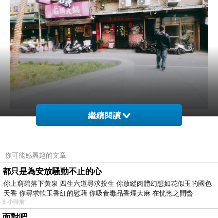
繼續閱讀
每個人面對壓力的解套方式不同，我喜歡躲在
書中，躲在大自然裡，
一片花海，一片天空，一個人，靜靜的沉澱一個
你可能感興趣的文章
下午。
都只是為安放騷動不止的心
感受自然界的風聲，就能得到撫慰的力量。
你上窮碧落下黃泉 四生六道尋求投生 你放縱肉體幻想如花似玉的國色
天香 你尋求軟玉香紅的慰藉 你吸食毒品香煙大麻 在恍惚之間瞥
8 小時前
但先生面對壓力的方式，很原始，大口吃肉才
面對吧