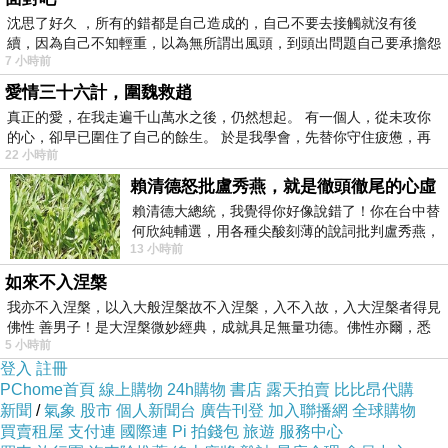
是紓壓的最好方式。
沈思了好久 ，所有的錯都是自己造成的，自己不要去接觸就沒有後
於是乎，11月的生活放空日。
續，因為自己不知輕重，以為無所謂出風頭，到頭出問題自己要承擔怨
7 小時前
不
愛情三十六計，圍魏救趙
真正的愛，在我走遍千山萬水之後，仍然想起。 有一個人，從未攻你
的心，卻早已圍住了自己的餘生。 於是我學會，先替你守住疲憊，再
22 小時前
賴清德怒批盧秀燕，就是徹頭徹尾的心虛
賴清德大總統，我覺得你好像說錯了！你在台中替
何欣純輔選，用各種尖酸刻薄的說詞批判盧秀燕，
13 小時前
罵她施政滿意度輸給陳其邁，甚至還說盧
如來不入涅槃
我亦不入涅槃，以入大般涅槃故不入涅槃，入不入故，入大涅槃者得見
佛性 善男子！是大涅槃微妙經典，成就具足無量功德。佛性亦爾，悉
5 小時前
登入
註冊
先生很認真的問我，明天要不要吃燒肉吃到飽。
PChome首頁
線上購物
24h購物
書店
露天拍賣
比比昂代購
新聞
/
氣象
股市
個人新聞台
廣告刊登
加入聯播網
全球購物
買賣租屋
支付連
國際連
Pi 拍錢包
旅遊
服務中心