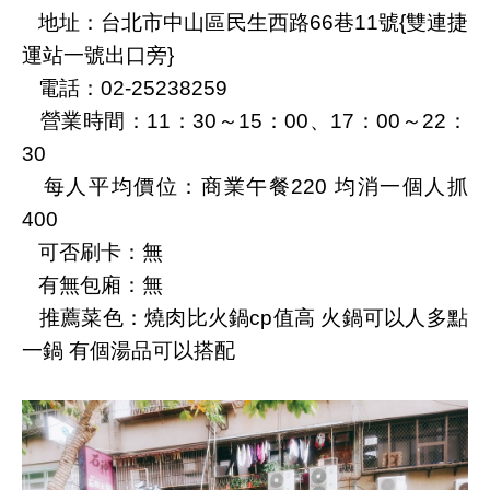
地址：台北市中山區民生西路66巷11號{雙連捷
運站一號出口旁}
電話：02-25238259
營業時間：11：30～15：00、17：00～22：
30
每人平均價位：商業午餐220 均消一個人抓
400
可否刷卡：無
有無包廂：無
推薦菜色：燒肉比火鍋cp值高 火鍋可以人多點
一鍋 有個湯品可以搭配