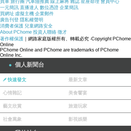
買車
旅行團
汽車險推薦
線上麻將
雜誌
星座命理
會員中心
一元簡訊
直播達人
數位憑證
企業簡訊
買網址
虛擬主機
企業郵件
廣告刊登
隱私權聲明
消費者保護
兒童網路安全
About PChome
投資人聯絡
徵才
著作權保護
｜網路家庭版權所有、轉載必究
‧Copyright PChome
Online
PChome Online and PChome are trademarks of PChome
Online Inc.
個人新聞台
快速發文
最新文章
心情雜記
美食饗宴
藝文欣賞
旅遊玩家
社會萬象
影視娛樂