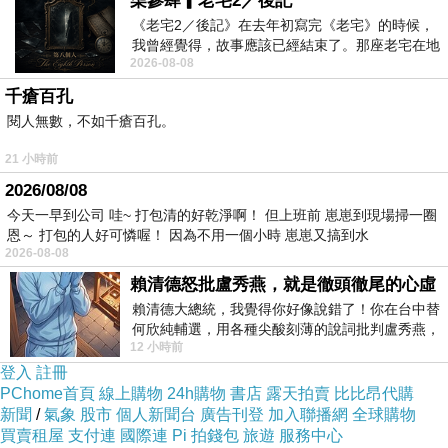
柒參肆▎老宅2／後記
《老宅2／後記》在去年初寫完《老宅》的時候，
不誇張，當時的反應是眼睛為之一亮，
我曾經覺得，故事應該已經結束了。那座老宅在地
2026-08-08
震中倒塌，七個人終於離開那片黑暗，
千瘡百孔
閱人無數，不如千瘡百孔。
21 小時前
2026/08/08
今天一早到公司 哇~ 打包清的好乾淨啊！ 但上班前 崽崽到現場掃一圈
恩～ 打包的人好可憐喔！ 因為不用一個小時 崽崽又搞到水
2026-08-08
賴清德怒批盧秀燕，就是徹頭徹尾的心虛
賴清德大總統，我覺得你好像說錯了！你在台中替
何欣純輔選，用各種尖酸刻薄的說詞批判盧秀燕，
12 小時前
罵她施政滿意度輸給陳其邁，甚至還說盧
登入
註冊
香、酥、脆！
PChome首頁
線上購物
24h購物
書店
露天拍賣
比比昂代購
新聞
/
氣象
股市
個人新聞台
廣告刊登
加入聯播網
全球購物
散發獨特的豬肉香。
買賣租屋
支付連
國際連
Pi 拍錢包
旅遊
服務中心