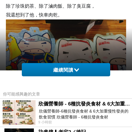
除了珍珠奶茶、除了滷肉飯、除了臭豆腐，
我還想到了他，快車肉乾。
繼續閱讀
你可能感興趣的文章
欣儀營養師 - 6種抗發炎食材 & 6大加重慢性發炎的飲食習慣
欣儀營養師-6種抗發炎食材 & 6大加重慢性發炎的
飲食習慣 欣儀營養師 - 6種抗發炎食材
快車肉乾這個品牌已經認識快10年了，
9 小時前
https://www.facebook.com/photo/?fbid=147
第一次吃到他的杏仁豬肉脆紙，真的是驚為天人的好吃。