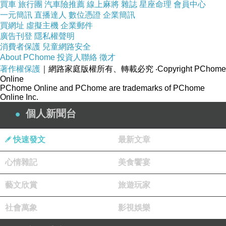
一口接一口，當時一包瞬間秒殺，
買車
旅行團
汽車險推薦
線上麻將
雜誌
星座命理
會員中心
一元簡訊
直播達人
數位憑證
企業簡訊
買網址
虛擬主機
企業郵件
廣告刊登
隱私權聲明
消費者保護
兒童網路安全
About PChome
投資人聯絡
徵才
著作權保護
｜網路家庭版權所有、轉載必究
‧Copyright PChome
Online
PChome Online and PChome are trademarks of PChome
Online Inc.
個人新聞台
快速發文
最新文章
心情雜記
美食饗宴
爾後年節送禮，就會想到快車肉乾。
藝文欣賞
旅遊玩家
只要當年沒有啥新奇的團購產品問世，
直接買一袋快車肉乾帶回家就對了
社會萬象
影視娛樂