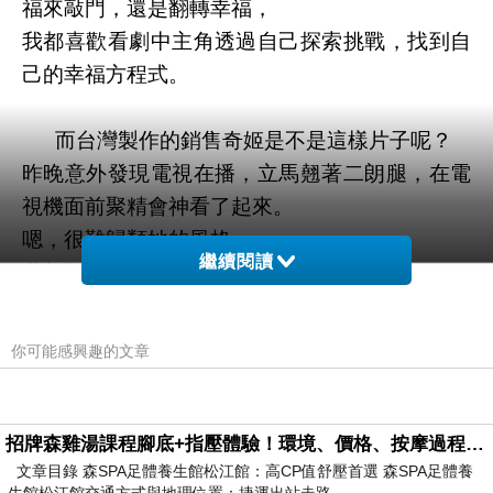
福來敲門，還是翻轉幸福，
我都喜歡看劇中主角透過自己探索挑戰，找到自
己的幸福方程式。
而台灣製作的銷售奇姬是不是這樣片子呢？
昨晚意外發現電視在播，立馬翹著二朗腿，在電
視機面前聚精會神看了起來。
嗯，很難歸類她的風格。
繼續閱讀
我想每個人對電影好看的定義不同，
就像我有的朋友看完屍速就下了一個台灣電影輸
韓國20年的嚴重結論。
你可能感興趣的文章
我看了雖然覺得屍速劇情特別，也很有意思，但
也不是我心中超愛的影片風格。
招牌森雞湯課程腳底+指壓體驗！環境、價格、按摩過程全紀錄，森SPA足體養生館松江館最新價格表
那些日子跟先生看了失控隧道先生給了極高的
文章目錄 森SPA足體養生館松江館：高CP值舒壓首選 森SPA足體養