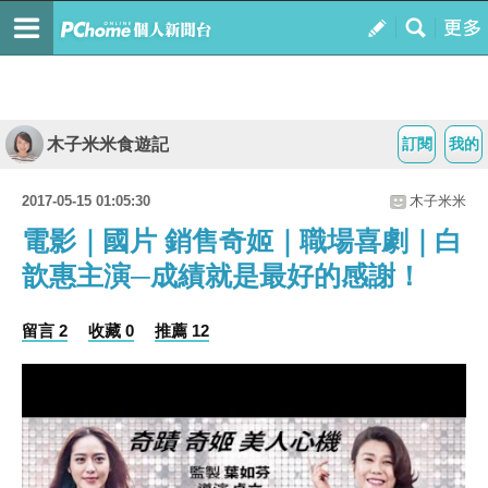
木子米米食遊記
訂閱
我的
2017-05-15 01:05:30
木子米米
電影｜國片 銷售奇姬｜職場喜劇｜白
歆惠主演─成績就是最好的感謝！
留言 2
收藏 0
推薦 12