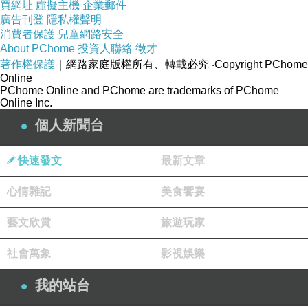
買網址
虛擬主機
企業郵件
在各種貸款壓力接踵而來的情境下，被迫接受了
廣告刊登
隱私權聲明
一份她並不愛的賣場工作，而一直銷售掛0的她
消費者保護
兒童網路安全
在師父的教導下{師父出現的方式實在是整個讓我
About PChome
投資人聯絡
徵才
著作權保護
｜網路家庭版權所有、轉載必究
‧Copyright PChome
很出戲阿}
Online
，開始使出渾身解數拿下銷售的新人獎，
PChome Online and PChome are trademarks of PChome
Online Inc.
最後進入電視購物頻道當購物專家。
個人新聞台
然則老公納豆並不是很欣賞老婆拋頭露面的工
作，一直想勸陳夙芬找個原本熟悉領域的行銷企
快速發文
最新文章
劃。
心情雜記
美食饗宴
在當購物專家的過程中，難免有一些波折，一
藝文欣賞
旅遊玩家
直銷售普通的陳夙芬，
社會萬象
影視娛樂
反而是跟羅絲一起搭擋才讓銷售創造佳績的。{而
蘿絲突然進入購物頻道也是很莫名阿。}
我的站台
在當購物專家的過程中，意外的在副總的溫柔