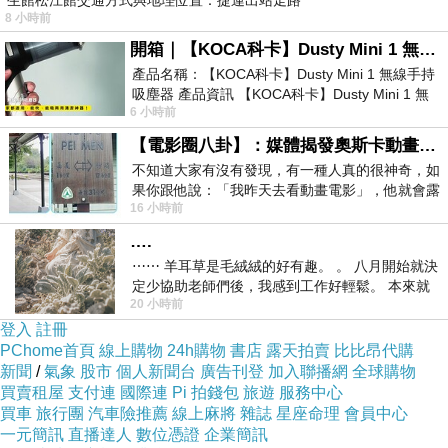
生館松江館交通方式與地理位置：捷運出站走路
評價，我看了喜歡，但也只是普通的喜愛。
8 小時前
每個人的電影好看的定義都不同，
開箱｜【KOCA科卡】Dusty Mini 1 無線手持吸塵器
這部電影對我來說，可惜了，跟我期待的銷售
產品名稱：【KOCA科卡】Dusty Mini 1 無線手持
吸塵器 產品資訊 【KOCA科卡】Dusty Mini 1 無
+奇姬有了落差。
6 小時前
線手持吸塵器評語： 能吸、能吹兼具兩
【電影圈八卦】：媒體揭發奧斯卡動畫項目投票醜聞！好萊塢為什麼看不起動畫電影？
很難看嗎？也還好。他有一些笑點很有意思，老
不知道大家有沒有發現，有一種人真的很神奇，如
公納豆跟老婆白歆惠的身高差，
果你跟他說：「我昨天去看動畫電影」，他就會露
16 小時前
出一種慈祥的微笑，然後問你是不是陪小
銷售雙姝的對決畫面。
….
林美秀本身特有的喜感，還有開頭生日當天發生
⋯⋯ 羊耳草是毛絨絨的好有趣。 。 八月開始就決
的一連串倒楣事，引發的趣味性。
定少協助老師們後，我感到工作好輕鬆。 本來就
20 小時前
不是我的工作啊。 真
說真的，開場前幾分鐘我對於一部片子還挺期待
登入
註冊
的。
PChome首頁
線上購物
24h購物
書店
露天拍賣
比比昂代購
新聞
/
氣象
股市
個人新聞台
廣告刊登
加入聯播網
全球購物
買賣租屋
支付連
國際連
Pi 拍錢包
旅遊
服務中心
然而隨著劇情的推演，我對於整部戲劇的設定
買車
旅行團
汽車險推薦
線上麻將
雜誌
星座命理
會員中心
會覺得超失真，不想當免洗筷的陳夙芬
一元簡訊
直播達人
數位憑證
企業簡訊