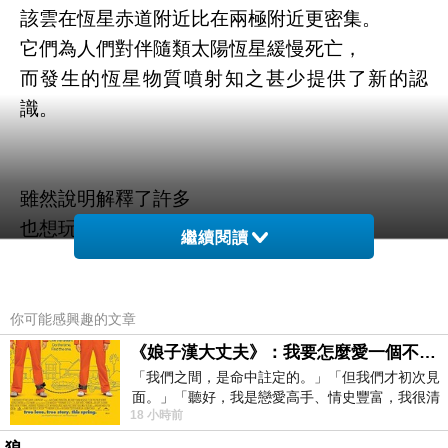
該雲在恆星赤道附近比在兩極附近更密集。
它們為人們對伴隨類太陽恆星緩慢死亡，
而發生的恆星物質噴射知之甚少提供了新的認
識。
雖然說明解釋了許多
也想玩笑的說
繼續閱讀
我也有個垂死的類太陽恆星
呵呵 但是我很喜歡我的星空
你可能感興趣的文章
就像是
《娘子漢大丈夫》：我要怎麼愛一個不存在的人？
尼采的話說：當你遠遠凝視深淵時 深淵也在凝視
「我們之間，是命中註定的。」「但我們才初次見
面。」「聽好，我是戀愛高手、情史豐富，我很清
你
18 小時前
楚這種感覺，你我之間的那種感覺，現