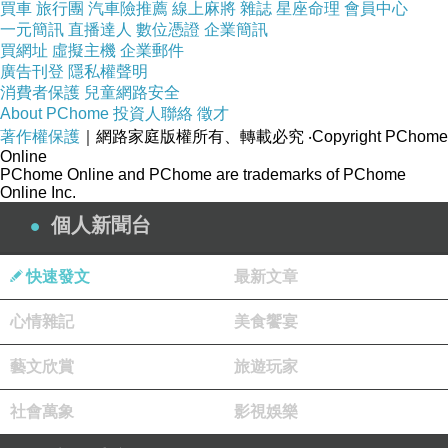
買車
旅行團
汽車險推薦
線上麻將
雜誌
星座命理
會員中心
一元簡訊
直播達人
數位憑證
企業簡訊
買網址
虛擬主機
企業郵件
廣告刊登
隱私權聲明
消費者保護
兒童網路安全
About PChome
投資人聯絡
徵才
著作權保護
｜網路家庭版權所有、轉載必究
‧Copyright PChome
Online
PChome Online and PChome are trademarks of PChome
文/彼岸花 圖/資料說明來源：NASA
Online Inc.
#12/14/23
個人新聞台
快速發文
最新文章
心情雜記
美食饗宴
藝文欣賞
旅遊玩家
文字趴之思念一個荒廢的名字 - 那件白衣
上一篇：
文字趴之年末感謝 - 暖謝
下一篇：
社會萬象
影視娛樂