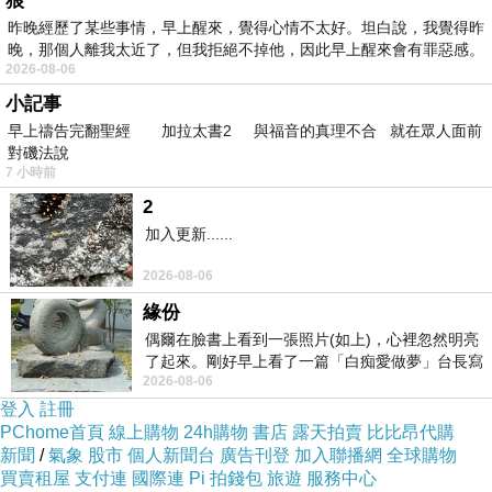
狼
但是我想改一下說：
昨晚經歷了某些事情，早上醒來，覺得心情不太好。坦白說，我覺得昨
晚，那個人離我太近了，但我拒絕不掉他，因此早上醒來會有罪惡感。
當我遠遠凝視星空時 我的星空也在凝視我
2026-08-06
小記事
這是我的星空 我很喜歡
早上禱告完翻聖經 加拉太書2 與福音的真理不合 就在眾人面前
感謝陳跡台長的分享文章 -
屬於你的星空
對磯法說
7 小時前
2
加入更新......
2026-08-06
緣份
偶爾在臉書上看到一張照片(如上)，心裡忽然明亮
了起來。剛好早上看了一篇「白痴愛做夢」台長寫
2026-08-06
的貼文，在回顧年輕時瘋狂愛上
登入
註冊
PChome首頁
線上購物
24h購物
書店
露天拍賣
比比昂代購
新聞
/
氣象
股市
個人新聞台
廣告刊登
加入聯播網
全球購物
買賣租屋
支付連
國際連
Pi 拍錢包
旅遊
服務中心