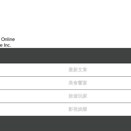
 Online
 Inc.
多少支持送愛心蕃薯活動
最新文章
送單位等
）
美食饗宴
旅遊玩家
里大榮物流
嘉里大榮物流
影視娛樂
含
運費-嘉里大榮物流
含
運費-嘉里大榮物流