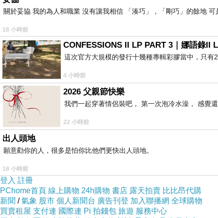
關於妥協 我的為人和職業 沒有讓我相信 「湊巧」，「剛巧」的餘地 可
18 小時前
CONFESSIONS II LP PART 3｜娜語錄II L
這次官方大規模的發行十幾種專輯彩膠當中，只有2
4 小時前
2026 父親節快樂
我們一起穿著情侶裝吧， 第一次泡冷水澡， 感覺還
22 小時前
出人頭地
願意勸你的人，很多是怕你比他們更快出人頭地。
18 小時前
登入
註冊
PChome首頁
線上購物
24h購物
書店
露天拍賣
比比昂代購
新聞
/
氣象
股市
個人新聞台
廣告刊登
加入聯播網
全球購物
買賣租屋
支付連
國際連
Pi 拍錢包
旅遊
服務中心