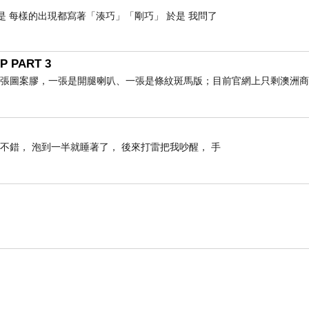
是 每樣的出現都寫著「湊巧」「剛巧」 於是 我問了
P PART 3
張圖案膠，一張是開腿喇叭、一張是條紋斑馬版；目前官網上只剩澳洲商店A
不錯， 泡到一半就睡著了， 後來打雷把我吵醒， 手