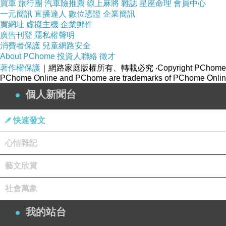
買車
旅行團
汽車險推薦
線上麻將
雜誌
星座命理
會員中心
一元簡訊
直播達人
數位憑證
企業簡訊
買網址
虛擬主機
企業郵件
廣告刊登
隱私權聲明
消費者保護
兒童網路安全
About PChome
投資人聯絡
徵才
2023台灣涵吉開賣！農曆年前數量不多！
著作權保護
｜網路家庭版權所有、轉載必究
‧Copyright PChome
第一批開始預購，預計元旦後寄出！
PChome Online and PChome are trademarks of PChome Online
疫情引起通膨萬物皆漲，台灣涵吉依然故我不漲！
個人新聞台
全國各教養育幼護老機構的愛心物資缺乏如有餘請
快速發文
您認購愛心蕃薯如有特殊需求下單時請註明
（
如指
A1台灣牌愛心蕃薯，認捐每袋50台斤700元含運費
心情雜記
藝文欣賞
1。精選台灣涵吉（中）20台斤（箱）600含運費-嘉
2。精選台灣涵吉（中大）20台斤（箱）600含運費-
社會萬象
3。田裡分級（經濟包）中大，50台斤（袋）1000
我的站台
4。田裡分級（經濟包）（中）50台斤（袋）1000