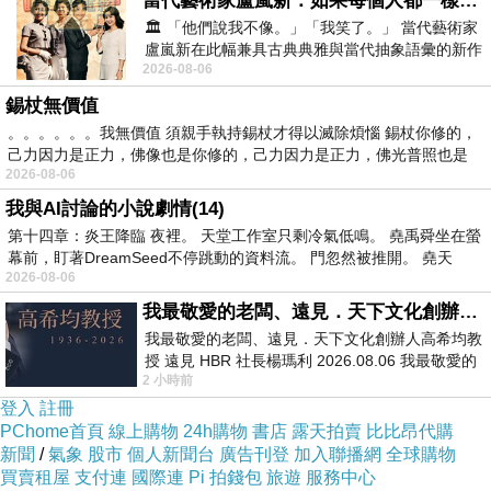
當代藝術家盧嵐新：如果每個人都一樣，這世界該有多無聊？
反倒是痞客邦靠著豐富多樣的功能與自由度異軍突起成為
🏛️ 「他們說我不像。」「我笑了。」 當代藝術家
全台部落格使用人數第一名。
盧嵐新在此幅兼具古典典雅與當代抽象語彙的新作
個人新聞台給人感覺是簡潔、舒爽、文字好看、商業味不
2026-08-06
中，以沈靜的藍色空間為背景，描繪了
錫杖無價值
重，
。。。。。。我無價值 須親手執持錫杖才得以滅除煩惱 錫杖你修的，
對於要加入的新人來說很容易上手，
己力因力是正力，佛像也是你修的，己力因力是正力，佛光普照也是
這邊擅長做詩詞文章的台長很多，
2026-08-06
多看他們所寫增進自己的文筆，
我與AI討論的小說劇情(14)
第十四章：炎王降臨 夜裡。 天堂工作室只剩冷氣低鳴。 堯禹舜坐在螢
看看慕松-北北草堂的商旅行腳隨筆
可以增廣見聞。
幕前，盯著DreamSeed不停跳動的資料流。 門忽然被推開。 堯天
最後不求個人新聞台日後有什麼新功能，
2026-08-06
只期盼能維持現狀不要服務終止就好，
我最敬愛的老闆、遠見．天下文化創辦人高希均教授
這些都是新聞台台長多年經營的心血與總總回憶
我最敬愛的老闆、遠見．天下文化創辦人高希均教
授 遠見 HBR 社長楊瑪利 2026.08.06 我最敬愛的
阿!
2 小時前
老闆、遠見．天下文化創辦人高希均教
登入
註冊
PChome首頁
仍在營運的部落格
線上購物
24h購物
書店
露天拍賣
比比昂代購
新聞
/
氣象
股市
個人新聞台
廣告刊登
加入聯播網
全球購物
PCHOME個人新聞台
買賣租屋
支付連
國際連
Pi 拍錢包
旅遊
服務中心