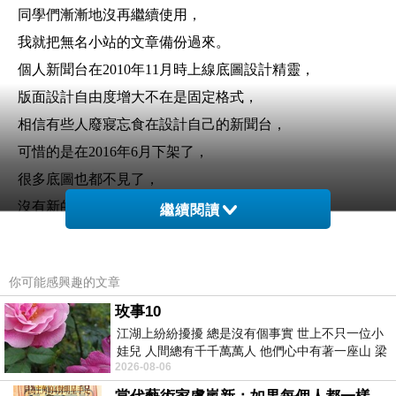
同學們漸漸地沒再繼續使用，
我就把無名小站的文章備份過來。
個人新聞台在2010年11月時上線底圖設計精靈，
版面設計自由度增大不在是固定格式，
相信有些人廢寢忘食在設計自己的新聞台，
可惜的是在2016年6月下架了，
很多底圖也都不見了，
沒有新的功能，
繼續閱讀
就這樣在各式各樣的部落格環伺下，
加上版面設計少了自由度，
你可能感興趣的文章
以至於個人新聞台使用人數驟減，
玫事10
名人部落客相繼離開或轉移陣地，
江湖上紛紛擾擾 總是沒有個事實 世上不只一位小
理所當然的熱搜度就會大減，
娃兒 人間總有千千萬萬人 他們心中有著一座山 梁
2026-08-06
山佛山泰華衡恆嵩 一山之高
無名小站服務結束後也不見起色，