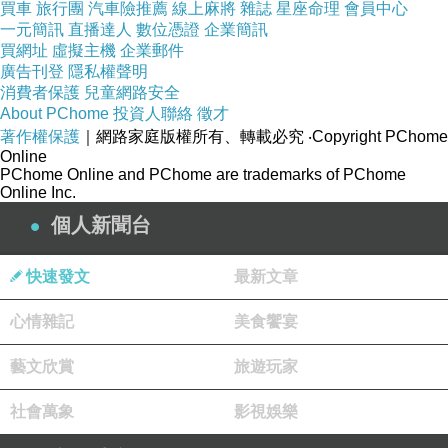
成立:2004年
買車
旅行團
汽車險推薦
線上麻將
雜誌
星座命理
會員中心
一元簡訊
直播達人
數位憑證
企業簡訊
隨意窩Xuite日誌
買網址
虛擬主機
企業郵件
成立：2005年
廣告刊登
隱私權聲明
消費者保護
兒童網路安全
痞客邦PIXNET
About PChome
投資人聯絡
徵才
成立：2003年
著作權保護
｜網路家庭版權所有、轉載必究
‧Copyright PChome
Online
PChome Online and PChome are trademarks of PChome
結束經營的部落格
Online Inc.
無名小站
個人新聞台
成立：1999年
服務終止：2013年12年26日
快速發文
最新文章
yam天空部落
心情雜記
美食饗宴
成立:2005年
藝文欣賞
旅遊玩家
服務終止:2018年8月7日
社會萬象
影視娛樂