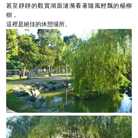
甚至靜靜的觀賞湖面漣漪看著隨風輕飄的楊柳
樹，
這裡是絕佳的休憩場所。