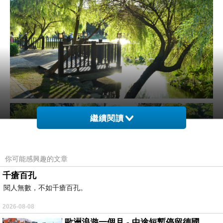
繼續閱讀
你可能感興趣的文章
千瘡百孔
閱人無數，不如千瘡百孔。
2026-08-08
歐洲浪遊一個月 - 中途短暫停留德國