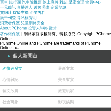
買車
旅行團
汽車險推薦
線上麻將
雜誌
星座命理
會員中心
一元簡訊
直播達人
數位憑證
企業簡訊
買網址
虛擬主機
企業郵件
廣告刊登
隱私權聲明
消費者保護
兒童網路安全
About PChome
投資人聯絡
徵才
著作權保護
｜網路家庭版權所有、轉載必究
‧Copyright PChome
Online
PChome Online and PChome are trademarks of PChome
Online Inc.
個人新聞台
快速發文
最新文章
心情雜記
美食饗宴
藝文欣賞
旅遊玩家
社會萬象
影視娛樂