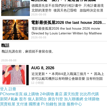
德國原先並不在我們的行程計畫中 只有計畫過境
北部的漢堡市 後因天色已昏暗 故臨時決定在漢
正在岸邊休息的鴨子，
2026-08-08
堡市吃晚餐和過夜
喜歡牠們在湖優游自在的樣子，
電影最後孤屋2026 the last house 2026 movie
看著牠們提醒自己工作之餘也要好好的放鬆休息
電影最後孤屋2026 the last house 2026 movie
Directed by Louis Leterrier Written by Matthew
阿！
2026-08-08
Robinson Starring Greta Lee Wa
醜話
醜話先講在前，麻煩就不會留在後。
2026-08-08
AUG 8, 2026
近況更新＊＊本周8/4是入職滿三個月＊＊ 因為上
班可以戴耳機所以有時辦公會聽音樂 沒有特別固
12 小時前
定哪天但就是一周某一天會固定聽'90
登入
註冊
PChome首頁
線上購物
24h購物
書店
露天拍賣
比比昂代購
新聞
/
氣象
股市
個人新聞台
廣告刊登
加入聯播網
全球購物
買賣租屋
支付連
國際連
Pi 拍錢包
旅遊
服務中心