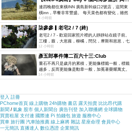
連四晚都住東橫INN 廣島新幹線口2號店，這間東
橫inn，早餐非常豐盛。 每天菜色都有變化，雖然
台中龍井西瓜觀景平台和彩虹廊道，小小的範
4 小時前
看到工作人員拿出料理包加熱，但
圍，非常適合順遊，挺著自己肚子的大西瓜去
柒參參▎老宅2 / 7 (終)
老宅2 / 7 - 歡迎回家照片裡的人靜靜站在鏡子前。
當一下應景的西瓜妹，然後彩虹廊道的單車驛
三樓，廄，大崽蕥，柳橘，閆兒，摩斯和崽崽，七
12 小時前
站，顏色很繽紛，多采多姿的療癒氣氛很適合
個人整整齊齊地站在鏡框之外，如同
彥五郎事件簿二百六十三:Club
美拍一番唷
重石不再只是歲月的累積，更能像標籤一般，標籤
越多，反而更能像是勳章一般，加冕著榮耀萬丈。
14 小時前
習慣一如縱容，成了再難輕輕放下的罪證
地址:台中市龍井區三港路上往麗水漁港方向
開放時間:全天候
登入
註冊
PChome首頁
線上購物
24h購物
書店
露天拍賣
比比昂代購
新聞
/
氣象
股市
個人新聞台
廣告刊登
加入聯播網
全球購物
買賣租屋
支付連
國際連
Pi 拍錢包
旅遊
服務中心
買車
旅行團
汽車險推薦
線上麻將
雜誌
星座命理
會員中心
一元簡訊
直播達人
數位憑證
企業簡訊