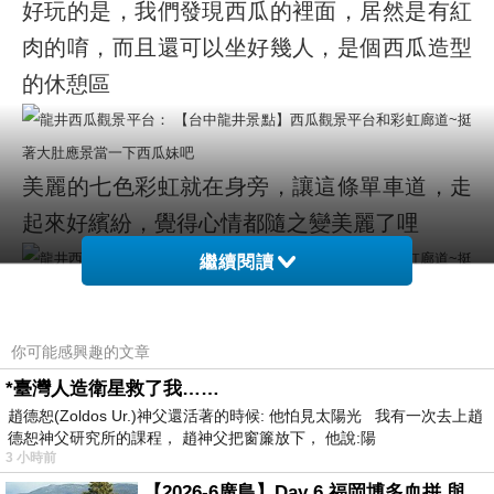
好玩的是，我們發現西瓜的裡面，居然是有紅
肉的唷，而且還可以坐好幾人，是個西瓜造型
的休憩區
美麗的七色彩虹就在身旁，讓這條單車道，走
起來好繽紛，覺得心情都隨之變美麗了哩
繼續閱讀
你可能感興趣的文章
*臺灣人造衛星救了我……
趙德恕(Zoldos Ur.)神父還活著的時候: 他怕見太陽光 我有一次去上趙
挺著肚子裡的大西瓜，當了一下西瓜妹，然後
德恕神父研究所的課程， 趙神父把窗簾放下， 他說:陽
又跑來彩虹廊道，覺得這裡走走拍拍還不錯
3 小時前
【2026-6廣島】Day 6 福岡博多血拼 與機場接送少年司機深夜對談