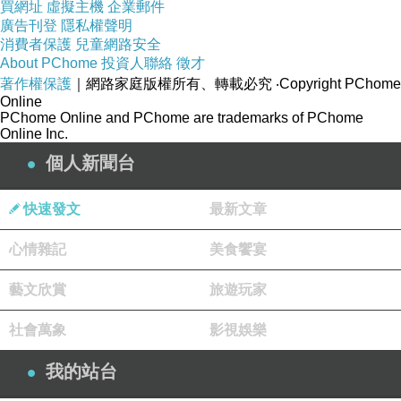
買網址
虛擬主機
企業郵件
廣告刊登
隱私權聲明
消費者保護
兒童網路安全
【台中龍井景點】麗水驛站~百年漁港希臘風情 拍攝婚紗美照
上一篇：
About PChome
投資人聯絡
徵才
著作權保護
｜網路家庭版權所有、轉載必究
‧Copyright PChome
Online
PChome Online and PChome are trademarks of PChome
Online Inc.
個人新聞台
快速發文
最新文章
心情雜記
美食饗宴
藝文欣賞
旅遊玩家
社會萬象
影視娛樂
我的站台