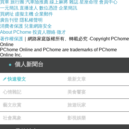
買車
旅行團
汽車險推薦
線上麻將
雜誌
星座命理
會員中心
一元簡訊
直播達人
數位憑證
企業簡訊
買網址
虛擬主機
企業郵件
廣告刊登
隱私權聲明
消費者保護
兒童網路安全
About PChome
投資人聯絡
徵才
著作權保護
｜網路家庭版權所有、轉載必究
‧Copyright PChome
Online
PChome Online and PChome are trademarks of PChome
Online Inc.
個人新聞台
快速發文
最新文章
心情雜記
美食饗宴
藝文欣賞
旅遊玩家
社會萬象
影視娛樂