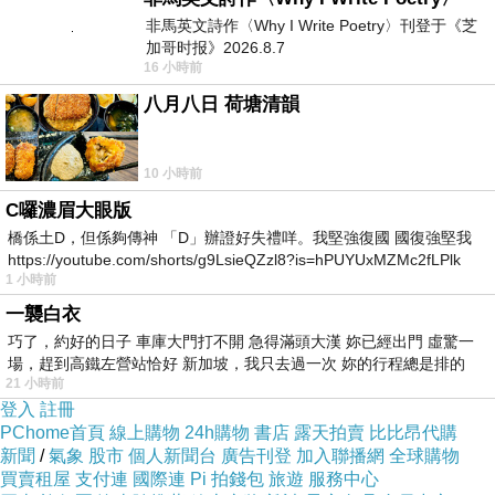
非馬英文詩作〈Why I Write Poetry〉刊登于《芝
加哥时报》2026.8.7
16 小時前
八月八日 荷塘清韻
10 小時前
C囉濃眉大眼版
橋係土D，但係夠傳神 「D」辦證好失禮咩。我堅強復國 國復強堅我
https://youtube.com/shorts/g9LsieQZzl8?is=hPUYUxMZMc2fLPlk
1 小時前
一襲白衣
巧了，約好的日子 車庫大門打不開 急得滿頭大漢 妳已經出門 虛驚一
場，趕到高鐵左營站恰好 新加坡，我只去過一次 妳的行程總是排的
21 小時前
登入
註冊
PChome首頁
線上購物
24h購物
書店
露天拍賣
比比昂代購
新聞
/
氣象
股市
個人新聞台
廣告刊登
加入聯播網
全球購物
買賣租屋
支付連
國際連
Pi 拍錢包
旅遊
服務中心