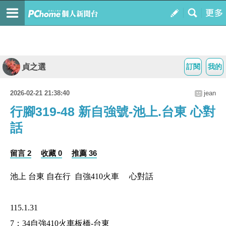
貞之選
訂閱
我的
2026-02-21 21:38:40
jean
行腳319-48 新自強號-池上.台東 心對
話
留言 2
收藏 0
推薦 36
池上 台東 自在行
自強
410
火車 心對話
115.1.31
7
：
34
自強
410
火車板橋
-
台東