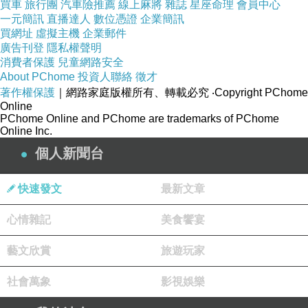
買車
旅行團
汽車險推薦
線上麻將
雜誌
星座命理
會員中心
一元簡訊
直播達人
數位憑證
企業簡訊
(
車站邊租電動式四輪腳踏車
500
元
,
到
5
點
(
在廁所前面
買網址
虛擬主機
企業郵件
廣告刊登
隱私權聲明
消費者保護
兒童網路安全
(
電動車凸大坡池、池上伯朗大道、大池豆皮店
(
現場手做
,
About PChome
投資人聯絡
徵才
著作權保護
｜網路家庭版權所有、轉載必究
‧Copyright PChome
濃濃豆香
)
、福原豆腐店、
Online
蔣勳書店
,
有
A
做功課才可以吃到在地美食
,
開著電動車慢活
PChome Online and PChome are trademarks of PChome
Online Inc.
穿越著
個人新聞台
(
燒田、插秧、油菜花
,2
月的風景。在地人建議
9
月底來秋
快速發文
最新文章
收最美
,
心情雜記
美食饗宴
但各有美麗
,
從容自在
,
好心情
,
離峰不擁擠
藝文欣賞
旅遊玩家
(
差一點點沒有看到小麥
,
幸好餘光看見他
,
被栓起來
(
太熱情
社會萬象
影視娛樂
被客訴
,
也會隨著顧客離開
)