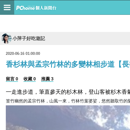
小萍子好吃遊記
2020-06-16 01:00:00
香杉林與孟宗竹林的多變林相步道【長
留言 0
收藏 0
推薦 3
一走進步道，筆直參天的杉木林，登山客被杉木香
篁竹幽然的孟宗竹林，山風一來，竹林竹葉婆娑，悠然聽取竹的