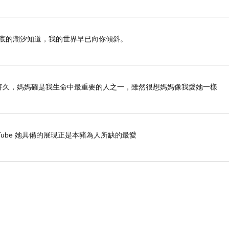
海底的潮汐知道，我的世界早已向你傾斜。
列好久好久，媽媽確是我生命中最重要的人之一，雖然很想媽媽像我愛她一樣
- YouTube 她具備的展現正是本豬為人所缺的最愛