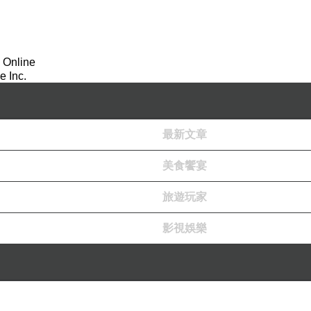
 Online
 Inc.
最新文章
美食饗宴
旅遊玩家
影視娛樂
所以只有走到香杉林區休息~