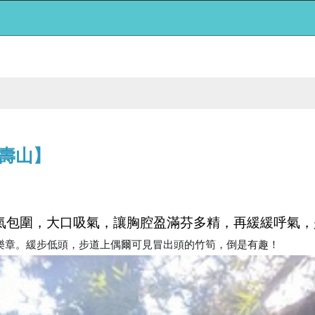
壽山】
氣包圍，大口吸氣，讓胸腔盈滿芬多精，再緩緩呼氣，
樂章。緩步低頭，步道上偶爾可見冒出頭的竹筍，倒是有趣！