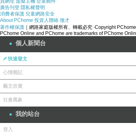
買網址
虛擬主機
企業郵件
廣告刊登
隱私權聲明
消費者保護
兒童網路安全
About PChome
投資人聯絡
徵才
著作權保護
｜網路家庭版權所有、轉載必究
‧Copyright PChome
PChome Online and PChome are trademarks of PChome Online
個人新聞台
快速發文
心情雜記
藝文欣賞
社會萬象
之前已經有走過香杉林道，當時比菲小子年紀小，
今天，想要挑戰再走遠一點的路程~
我的站台
登入