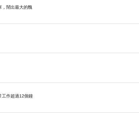
庫，鬧出最大的醜
工作超過12個鐘