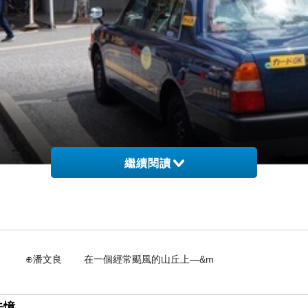
繼續閱讀
在一個經常颳風的山丘上—&m
失憶