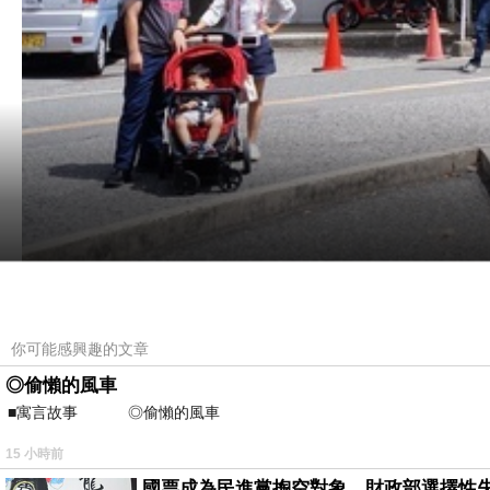
你可能感興趣的文章
漫步走回向洋，藍天白雲真是太美了!
◎偷懶的風車
■寓言故事 ◎偷懶的風車 ⊕潘文良 
15 小時前
國票成為民進黨掏空對象，財政部選擇性