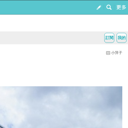
訂閱
我的
小萍子