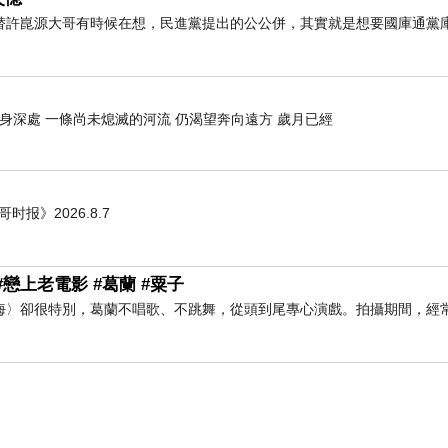
替許崑源大哥有時候在想，民進黨提出的公公併，其實就是想要國庫通黨
肉身深處 一條尚未熄滅的河流 仍渴望奔向遠方 歲月已經
哥时报》2026.8.7
戀上老電影 #葛蘭 #粟子
海〉卻很特別，葛蘭不唱歌、不跳舞，從頭到尾專心演戲。拍攝期間，經常