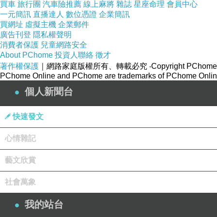
買車
旅行團
汽車險推薦
線上麻將
雜誌
星座命理
會員中心
一元簡訊
直播達人
數位憑證
企業簡訊
買網址
虛擬主機
企業郵件
廣告刊登
隱私權聲明
消費者保護
兒童網路安全
About PChome
投資人聯絡
徵才
著作權保護
｜網路家庭版權所有、轉載必究
‧Copyright PChome
PChome Online and PChome are trademarks of PChome Online
個人新聞台
快速發文
心情雜記
藝文欣賞
社會萬象
我們搭車往廣島站，準備前往宮島!
我的站台