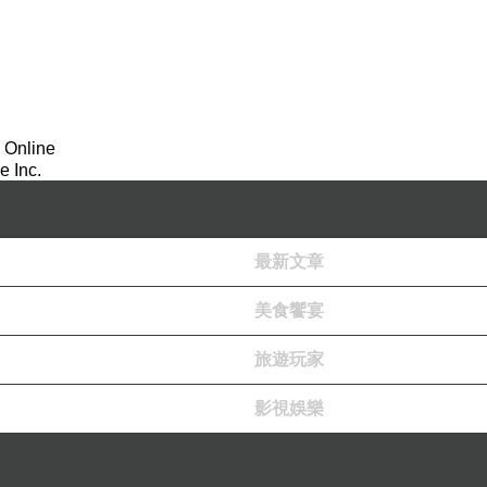
 Online
 Inc.
最新文章
美食饗宴
旅遊玩家
影視娛樂