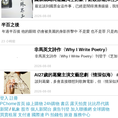
最近談到國票金這件事，已經是鬧得沸沸揚揚，我
2026-08-08
半百之後
年過半百後 他的眼睛 仍會被美麗的身影所擊中 不是愛 也不是罪 只是
23 小時前
非馬英文詩作〈Why I Write Poetry〉
非馬英文詩作〈Why I Write Poetry〉刊登于《芝加
2026-08-08
AI27歲的葛蘭主演文藝悲劇〈情深似海〉 #
談到葛蘭，多會直接聯想到歌舞電影，但〈情深似
2026-08-08
登入
註冊
PChome首頁
線上購物
24h購物
書店
露天拍賣
比比昂代購
新聞
/
氣象
股市
個人新聞台
廣告刊登
加入聯播網
全球購物
買賣租屋
支付連
國際連
Pi 拍錢包
旅遊
服務中心