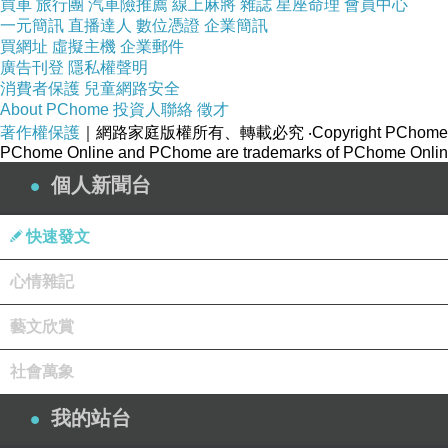
買車
旅行團
汽車險推薦
線上麻將
雜誌
星座命理
會員中心
1.七點讓比菲跟著起床，爸比瓶餵ㄋㄟㄋㄟ，我帶
一元簡訊
直播達人
數位憑證
企業簡訊
買網址
虛擬主機
企業郵件
2.每三個小時-三個半小時
瓶餵ㄋㄟㄋㄟ。
廣告刊登
隱私權聲明
3.下班後，親餵讓小比菲有安全感。洗澡前，喝
消費者保護
兒童網路安全
About PChome
投資人聯絡
徵才
4.偶爾睡到早上五點、偶爾睡到早上六點，甚至有
著作權保護
｜網路家庭版權所有、轉載必究
‧Copyright PChome
PChome Online and PChome are trademarks of PChome Online
五月份跟著我上班的小比菲，主要照顧者是阿公阿嬤
個人新聞台
現在快五月底的140ml，小比菲白天吃飽飽，到了
快速發文
五月的比菲成長紀錄
心情雜記
1.5月7日-8日，小比菲從晚上11點睡到隔天早上的
2.5月11日，小比菲從晚上11點睡到隔天早上的7點
藝文欣賞
3.5月15日，小比菲灀12點睡到隔天早上8點多。
社會萬象
4.5月初對比菲微笑，他就會回以超可愛的笑容。5
我的站台