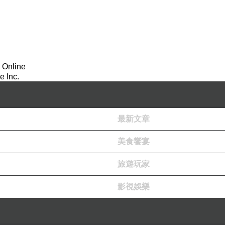
小亨出門吃早餐。
一頓奶，洗澡後，他習慣要喝秀秀奶。十點按摩肚肚，關
一回睡到早上八點，不管幾點起床，對媽媽來說都很知足
 Online
 Inc.
。長輩怕小比菲吃不飽，所以幾乎每三個小時要餵食一回。
晚上睡覺就可以睡得比較好!
最新文章
美食饗宴
6點。
。
旅遊玩家
影視娛樂
月中旬跟比菲玩，他會開心到笑出聲來!!