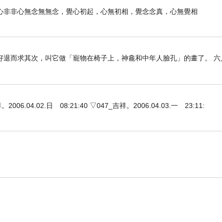
的作息和想要什麼!四月份回彰化一趟的作息大亂後，
心非非心無念無無念，覺心初起，心無初相，覺念念真，心無覺相
網路上母奶媽媽們分享著新生兒睡過夜的經驗，真是讓
過一天，媽媽我先捨不得孩子這樣哭>好啦!我知道我是
只好退而求其次，叫它做「寵物在椅子上，神龕和中年人臉孔」的畫了。 六
他啞著嗓子的可憐模樣，我哪有辦法在硬著心放他繼
然讓比菲作息吧!
4.02.日 08:21:40 ▽047_吉祥。2006.04.03.一 23:11:
她說她也曾嘗試百歲醫生的方法，可是老二真的哭到
睡覺時間固定，至於中間的作息如何，都沒有關係!在
快接軌，所以選擇集奶瓶餵。意想不到，在瓶餵開始兩