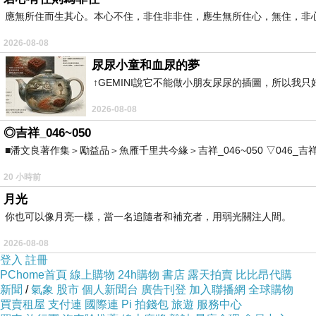
整個月耗在一起的時間，總算讓媽媽可以理解比菲
應無所住而生其心。本心不住，非住非非住，應生無所住心，無住，非
的狀狀，但還是一直希望小比菲可以睡過夜。看著
2026-08-08
尿尿小童和血尿的夢
作息大亂那一回，試用了百歲醫生的做法，但還沒
↑GEMINI說它不能做小朋友尿尿的插圖，所以我
停的那種，哭聲是沒有哥哥小時候大聲，但是聽著
2026-08-08
也不錯了!!於是，不再強求或是設定照表操課，就自
◎吉祥_046~050
■潘文良著作集＞勵益品＞魚雁千里共今緣＞吉祥_046~050 ▽046_吉祥。2006.0
四月底，小亨的梁老師傳授我孩子睡過夜的經驗。
20 小時前
作息大亂，不管如何，一定要把早上起床、洗澡和
月光
於是決定往這樣的方向進行!
你也可以像月亮一樣，當一名追隨者和補充者，用弱光關注人間。
2026-08-08
上班後，阿公阿嬤陪著小比菲，為了可以跟工作更
登入
註冊
說，是他送媽媽的母親節禮物!
PChome首頁
線上購物
24h購物
書店
露天拍賣
比比昂代購
新聞
/
氣象
股市
個人新聞台
廣告刊登
加入聯播網
全球購物
買賣租屋
支付連
國際連
Pi 拍錢包
旅遊
服務中心
五月開始的作息如下: