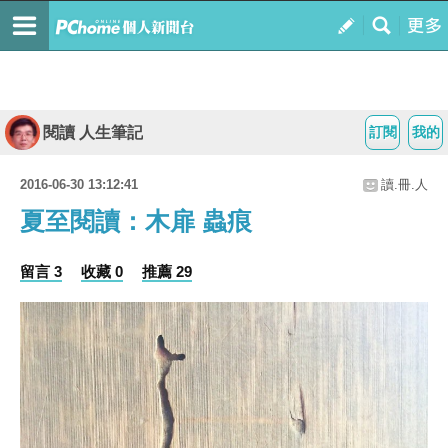
閱讀 人生筆記
訂閱
我的
2016-06-30 13:12:41
讀.冊.人
夏至閱讀：木扉 蟲痕
留言 3
收藏 0
推薦 29