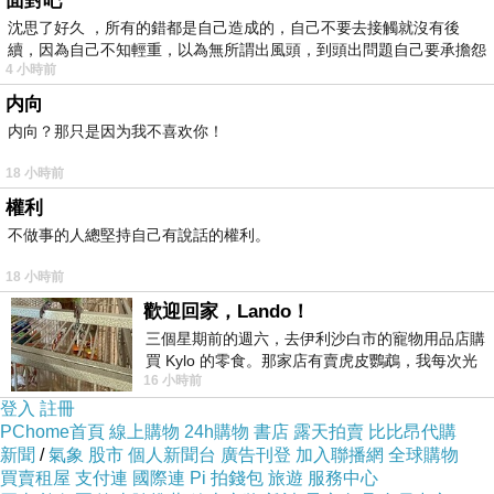
面對吧
色的天光雲影搖動晃漾，蒼鷺羽毛淺淺灰藍的光澤，都像一幅老舊有歲
沈思了好久 ，所有的錯都是自己造成的，自己不要去接觸就沒有後
月的緙絲，從宋代傳到今天，任憑星月流轉，任憑兵荒馬亂喧囂，絲面
續，因為自己不知輕重，以為無所謂出風頭，到頭出問題自己要承擔怨
4 小時前
不
仍然如水，流淌盪漾著歲月安靜沉穩華美的光。（圖一）
内向
内向？那只是因为我不喜欢你！
18 小時前
權利
不做事的人總堅持自己有說話的權利。
18 小時前
歡迎回家，Lando！
三個星期前的週六，去伊利沙白市的寵物用品店購
買 Kylo 的零食。那家店有賣虎皮鸚鵡，我每次光
16 小時前
顧都會去看一下。他們偶爾會引進 C
登入
註冊
PChome首頁
線上購物
24h購物
書店
露天拍賣
比比昂代購
新聞
/
氣象
股市
個人新聞台
廣告刊登
加入聯播網
全球購物
買賣租屋
支付連
國際連
Pi 拍錢包
旅遊
服務中心