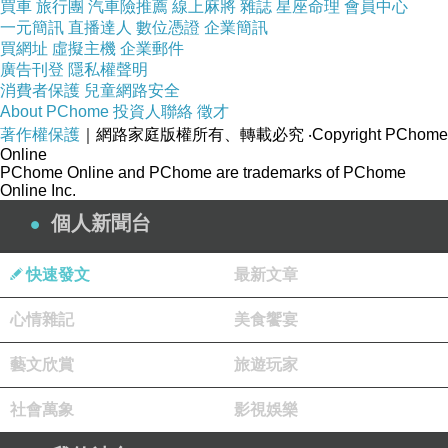
買車
旅行團
汽車險推薦
線上麻將
雜誌
星座命理
會員中心
青蓮院在知恩院附近，原來有皇室駐蹕過，被稱為京都寺院裡的五大
一元簡訊
直播達人
數位憑證
企業簡訊
「門跡」之一。
買網址
虛擬主機
企業郵件
廣告刊登
隱私權聲明
青蓮院遊客頗多，面對庭院的主要槅間，有人瀏覽欣賞門扉上新畫的蓮
消費者保護
兒童網路安全
花蓮葉裝飾，有人靜坐石庭前，望著階下一簇青苔發呆，像是靜觀南朝
About PChome
投資人聯絡
徵才
著作權保護
｜網路家庭版權所有、轉載必究
‧Copyright PChome
書跡裡一方墨暈。
Online
PChome Online and PChome are trademarks of PChome
Online Inc.
青蓮院範圍頗大，沿著石庭、叢林、水池，有廊道連串幾個主建築。
庭
個人新聞台
院後方的「宸殿」，遊客少，寂靜素樸。或許也曾經有過喧譁繽紛吧，
歲月剝蝕漫漶，木扉彩漆退落，只留下少數的花卉，以及一兩隻蛤粉填
快速發文
最新文章
繪的白色蝴蝶，彷彿在木紋間仍然努力振翅欲飛。（圖二）
心情雜記
美食饗宴
藝文欣賞
旅遊玩家
社會萬象
影視娛樂