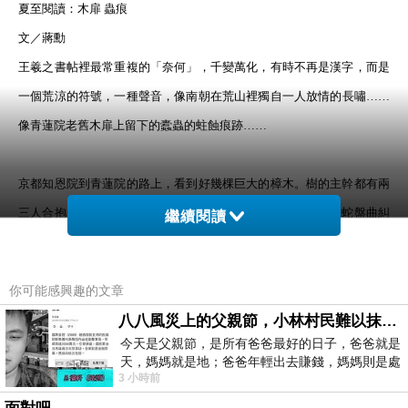
夏至閱讀：木扉 蟲痕
文／蔣勳
王羲之書帖裡最常重複的「奈何」，千變萬化，有時不再是漢字，而是
一個荒涼的符號，一種聲音，像南朝在荒山裡獨自一人放情的長嘯……
像青蓮院老舊木扉上留下的蠹蟲的蛀蝕痕跡……
京都知恩院到青蓮院的路上，看到好幾棵巨大的樟木。樹的主幹都有兩
三人合抱的徑圍，連四處飛張的分枝杈枒也都粗壯有力，如龍蛇盤曲糾
繼續閱讀
結。在初夏蓊鬱青蒼的綠蔭中穿梭飛騰，走過的人都抬頭觀看讚嘆。
你可能感興趣的文章
知恩院正在整修大殿，無法進去參觀。我繞到後院，在僻靜角落有一方
八八風災上的父親節，小林村民難以抹滅的痛
池塘，遊客稀少，水塘裡浮映出天光雲影。雲的影子是一團微微發亮的
今天是父親節，是所有爸爸最好的日子，爸爸就是
金灰，一株楓樹斜斜伸向水面，楓樹的陰影下躲著一隻棲息的蒼鷺。或
天，媽媽就是地；爸爸年輕出去賺錢，媽媽則是處
3 小時前
理家務，職業不分高低貴賤，只有人品才
許被腳步聲驚動，牠正緩緩踱步移動，四周盪起一圈細細的漣漪。灰綠