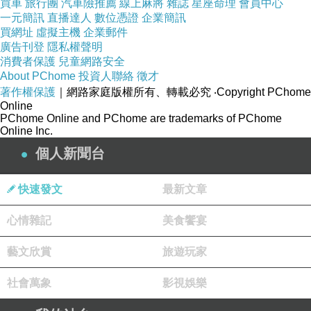
買車
旅行團
汽車險推薦
線上麻將
雜誌
星座命理
會員中心
一元簡訊
直播達人
數位憑證
企業簡訊
買網址
虛擬主機
企業郵件
廣告刊登
隱私權聲明
消費者保護
兒童網路安全
About PChome
投資人聯絡
徵才
著作權保護
｜網路家庭版權所有、轉載必究
‧Copyright PChome
Online
PChome Online and PChome are trademarks of PChome
Online Inc.
個人新聞台
快速發文
最新文章
心情雜記
美食饗宴
藝文欣賞
旅遊玩家
社會萬象
影視娛樂