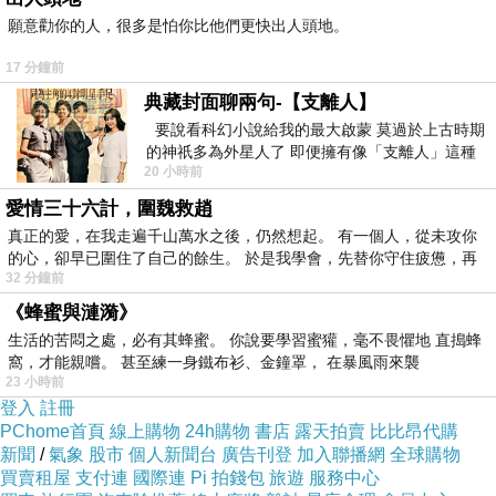
願意勸你的人，很多是怕你比他們更快出人頭地。
17 分鐘前
典藏封面聊兩句-【支離人】
要說看科幻小說給我的最大啟蒙 莫過於上古時期
的神祇多為外星人了 即便擁有像「支離人」這種
20 小時前
驚世駭俗的神通法門 也未必讀
愛情三十六計，圍魏救趙
真正的愛，在我走遍千山萬水之後，仍然想起。 有一個人，從未攻你
的心，卻早已圍住了自己的餘生。 於是我學會，先替你守住疲憊，再
32 分鐘前
《蜂蜜與漣漪》
生活的苦悶之處，必有其蜂蜜。 你說要學習蜜獾，毫不畏懼地 直搗蜂
窩，才能親嚐。 甚至練一身鐵布衫、金鐘罩， 在暴風雨來襲
23 小時前
登入
註冊
PChome首頁
線上購物
24h購物
書店
露天拍賣
比比昂代購
新聞
/
氣象
股市
個人新聞台
廣告刊登
加入聯播網
全球購物
買賣租屋
支付連
國際連
Pi 拍錢包
旅遊
服務中心