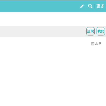
訂閱
我的
水見