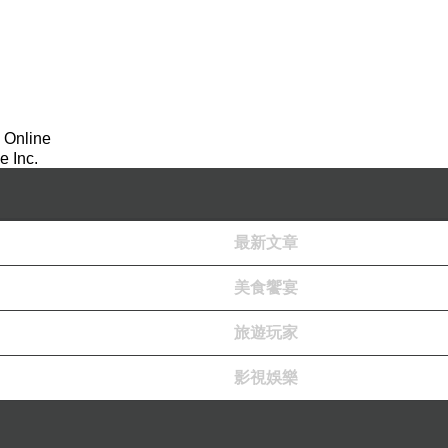
 Online
 Inc.
最新文章
美食饗宴
旅遊玩家
影視娛樂