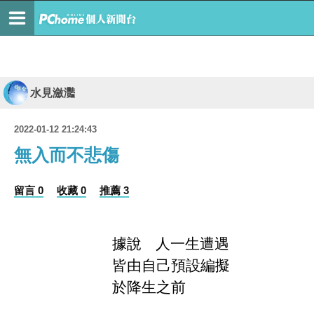
水見瀲灩
2022-01-12 21:24:43
無入而不悲傷
留言 0
收藏 0
推薦 3
據說
人一生遭遇
皆由自己預設編擬
於降生之前