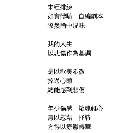
未經排練
如實體驗
自編劇本
瞭然箇中況味
我的人生
以悲傷作為基調
是以歡美希微
掠過心頭
總能感到悲傷
年少傷感
熔魂錐心
無以慰藉
抒詩
方得以療鬱轉華