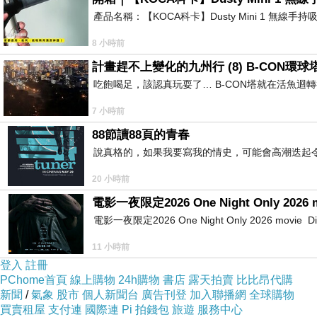
產品名稱：【KOCA科卡】Dusty Mini 1 無線手
零總不缺
啟迪導引
超乎凡我所能思及
8 小時前
計畫趕不上變化的九州行 (8) B-CON環球
蒙恩至此
若不快樂
吃飽喝足，該認真玩耍了… B-CON塔就在活魚迴
還有誰能夠快樂呢？
7 小時前
敞懷悠游
潛心奉上
88節讀88頁的青春
說真格的，如果我要寫我的情史，可能會高潮迭起令
於心
懂了
20 小時前
以悲傷渲彩
電影一夜限定2026 One Night Only 2026 
另衍生命情調
電影一夜限定2026 One Night Only 2026 movie Directe
11 小時前
登入
註冊
PChome首頁
線上購物
24h購物
書店
露天拍賣
比比昂代購
新聞
/
氣象
股市
個人新聞台
廣告刊登
加入聯播網
全球購物
買賣租屋
支付連
國際連
Pi 拍錢包
旅遊
服務中心