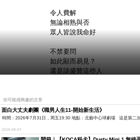
令人費解
無論相熟與否
眾人皆說我命好
不禁要問
如此顯而易見？
還是該盛贊這些人
深具慧眼
原來兩者並不相違
你可能感興趣的文章
乖戾不同
正符合
面白大丈夫劇團《職男人生11-開始新生活》
時間：2026年7月31日，周五19:30 地點：北藝中心球劇場 這
詩人
顛覆性格
2026-08-07
銘感上天厚待
開箱｜【KOCA科卡】Dusty Mini 1 無