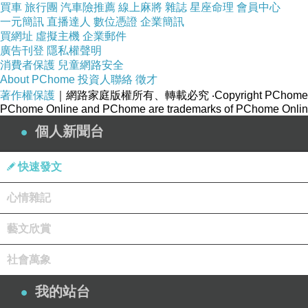
買車
旅行團
汽車險推薦
線上麻將
雜誌
星座命理
會員中心
一元簡訊
直播達人
數位憑證
企業簡訊
買網址
虛擬主機
企業郵件
廣告刊登
隱私權聲明
消費者保護
兒童網路安全
About PChome
投資人聯絡
徵才
著作權保護
｜網路家庭版權所有、轉載必究
‧Copyright PChome
PChome Online and PChome are trademarks of PChome Online
個人新聞台
快速發文
心情雜記
藝文欣賞
社會萬象
我的站台