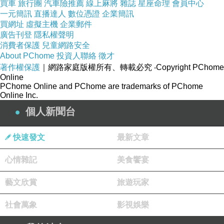
買車
旅行團
汽車險推薦
線上麻將
雜誌
星座命理
會員中心
一元簡訊
直播達人
數位憑證
企業簡訊
買網址
虛擬主機
企業郵件
廣告刊登
隱私權聲明
消費者保護
兒童網路安全
About PChome
投資人聯絡
徵才
著作權保護
｜網路家庭版權所有、轉載必究
‧Copyright PChome
Online
PChome Online and PChome are trademarks of PChome
Online Inc.
個人新聞台
快速發文
最新文章
心情雜記
美食饗宴
藝文欣賞
旅遊玩家
社會萬象
影視娛樂