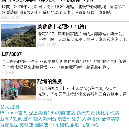
時間：2026年7月31日，周五19:30 地點：北藝中心球劇場 這是第二
次看該團《職男人生》系列的現場演出，感覺新鮮度、喜劇感
二
〇
一四年四月 附筆
2026-08-07
二
〇
一九年十月 因緣聚合
柒參參▎老宅2 / 7 (終)
老宅2 / 7 - 歡迎回家照片裡的人靜靜站在鏡子前。
三樓，廄，大崽蕥，柳橘，閆兒，摩斯和崽崽，七
2026-08-07
個人整整齊齊地站在鏡框之外，如同
日記0807
早上醒來的第一件事 不跟早餐店阿姨們聊幾句 很不習慣 她們的紅茶還
是全糖 我喝起來比較習慣 ~~~ 《偷偷藏不住》 越看越有趣，
9 小時前
記憶的溫度
【記憶的溫度】～ 小金老師( 嚴仁鴻) 今天早上，
先送走了今天早上從北投來參觀的三台遊覽車，原
12 小時前
以為展場已經差不多要安靜下來，卻發
登入
註冊
PChome首頁
線上購物
24h購物
書店
露天拍賣
比比昂代購
新聞
/
氣象
股市
個人新聞台
廣告刊登
加入聯播網
全球購物
買賣租屋
支付連
國際連
Pi 拍錢包
旅遊
服務中心