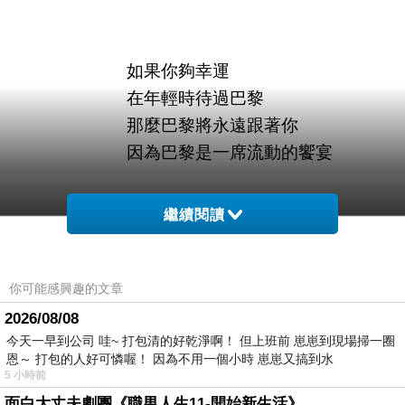
如果你夠幸運
在年輕時待過巴黎
那麼巴黎將永遠跟著你
因為巴黎是一席流動的饗宴
一九五
〇
年
海明威致友人
繼續閱讀
希望自己也有這麼幸運
能在年輕時待過巴黎
你可能感興趣的文章
祇好
將年齡凍結
2026/08/08
期待
有朝一日
今天一早到公司 哇~ 打包清的好乾淨啊！ 但上班前 崽崽到現場掃一圈
恩～ 打包的人好可憐喔！ 因為不用一個小時 崽崽又搞到水
與巴黎遇會時
5 小時前
我依然年輕
面白大丈夫劇團《職男人生11-開始新生活》