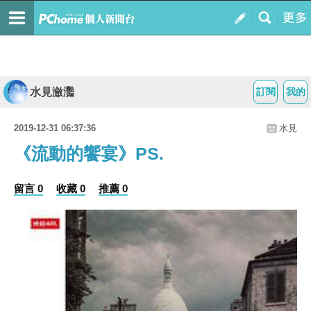
水見瀲灩
訂閱
我的
2019-12-31 06:37:36
水見
《流動的饗宴》PS.
留言 0
收藏 0
推薦 0