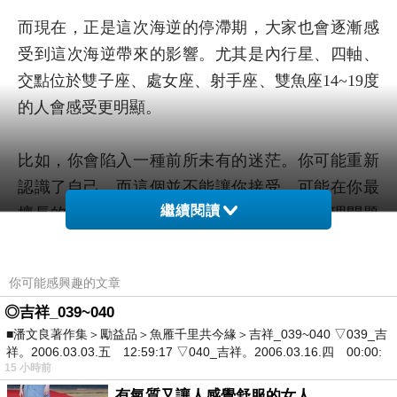
而現在，正是這次海逆的停滯期，大家也會逐漸感
受到這次海逆帶來的影響。尤其是內行星、四軸、
交點位於雙子座、處女座、射手座、雙魚座14~19度
的人會感受更明顯。
比如，你會陷入一種前所未有的迷茫。你可能重新
認識了自己，而這個並不能讓你接受。可能在你最
繼續閱讀
擅長的領域，你也開始懷疑自己最熟悉的處理問題
的方式，是否合適？
你可能感興趣的文章
這有可能會引起自我顛覆的感覺，甚至讓你產生深
◎吉祥_039~040
深的絕望。天地雖闊，而你的位置又在哪裡？
■潘文良著作集＞勵益品＞魚雁千里共今緣＞吉祥_039~040 ▽039_吉
祥。2006.03.03.五 12:59:17 ▽040_吉祥。2006.03.16.四 00:00:
15 小時前
這種感覺是不妙的，但卻是你直覺的延伸。你會發
有氣質又讓人感覺舒服的女人