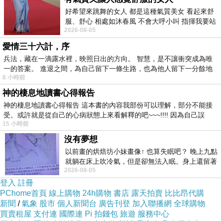
現，這對於你來說，是一種對過往的糾正。也是一
好希望來跳舞的女人 都是這種氣質美女 看起來舒
種自我反省與救贖，不光是針對你曾經的工作方
服、舒心 相處如沐春風 不會大呼小叫 指揮我要站
式，甚至你會在這段時間發現一些你最愛的食物、
2026-08-05
哪個位子 妳老幾？？
飲食習慣、口味成為了你的健康殺手，讓你不得不
愛情三十六計，序
兵法，藏在一滴露水裡，映照日出的方向。 智慧，是不讓衝突成為唯
去戒除一些你曾經愛吃的，甚至是改變一些生活習
一的答案。 進退之間，為自己留下一條生路，也為他人留下一分餘地
慣。
8 小時前
神的棲息地讀書心得報告
本年度的海逆，還會在其他行星的相位交織下，體
神的棲息地讀書心得報告 這本書的內容我部份可以理解，部分不能接
受。或許就是從自己的心病狀態上來看解釋的吧~~~!!!! 因為自己誤
現出這階段獨有特點。
15 小時前
沒有夢想
繼續閱讀:
以前畫的烘焙坊小妹畫像↑ 也算失眠吧？ 晚上九點
就躺在床上吹冷氣，但是卻無法入眠。身上還留著
【柒爸星座】海王星逆行，對我們的影響
2026-08-05
四點多跑的六公里的疲
【判答】又一輪海王星逆行，12星座不被坑不發慌
登入
註冊
的關鍵指南
PChome首頁
線上購物
24h購物
書店
露天拍賣
比比昂代購
新聞
/
氣象
股市
個人新聞台
廣告刊登
加入聯播網
全球購物
【莫小奇】星象預警| 6月海王星逆行，直面內心，
買賣租屋
支付連
國際連
Pi 拍錢包
旅遊
服務中心