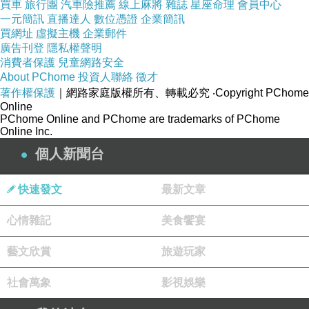
接受真實的你自己
買車
旅行團
汽車險推薦
線上麻將
雜誌
星座命理
會員中心
一元簡訊
直播達人
數位憑證
企業簡訊
【女巫店】海王星逆行，十二星座在哪些領域的幻
買網址
虛擬主機
企業郵件
想容易破滅
廣告刊登
隱私權聲明
消費者保護
兒童網路安全
【靜電魚】海王逆行來襲，12星座錦囊在此
About PChome
投資人聯絡
徵才
【唐綺陽】海王快逆行了，12星座該注意什麼？
著作權保護
｜網路家庭版權所有、轉載必究
‧Copyright PChome
Online
PChome Online and PChome are trademarks of PChome
Online Inc.
彙總:
星象分析_海王星
個人新聞台
歡迎按讚加入
fb分享星
粉絲團，接收最新星座運勢
喔
快速發文
最新文章
心情雜記
美食饗宴
↬分享星網站：
http://www.go4134.com/
↬Facebook：
藝文欣賞
旅遊玩家
https://www.facebook.com/go4134/
社會萬象
影視娛樂