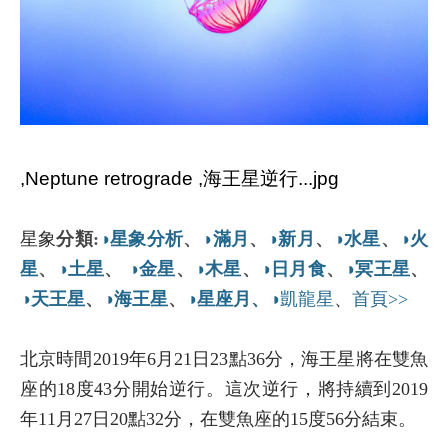
,Neptune retrograde ,海王星逆行...jpg
星象
分類
:
◑星象分析
、
◑滿月
、
◑新月
、
◑水星
、
◑火
星
、
◑土星
、
◑金星
、
◑木星
、
◑日月食
、
◑冥王星
、
◑天王星
、
◑海王星
、
◑星座月、
◑凱龍星​​
、
首頁>>​
北京時間2019年6月21日23點36分，海王星將在雙魚
座的18度43分開始逆行。這次逆行，將持續到2019
年11月27日20點32分，在雙魚座的15度56分結束。