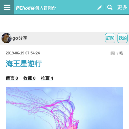
go分享
訂閱
我的
2019-06-19 07:54:24
ㄚ喵
海王星逆行
留言 0
收藏 0
推薦 4