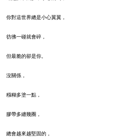
你對這世界總是小心翼翼，
彷彿一碰就會碎，
但最脆的卻是你。
沒關係，
糨糊多塗一點，
膠帶多纏幾圈，
總會越來越堅固的，