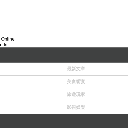
 Online
 Inc.
最新文章
美食饗宴
旅遊玩家
影視娛樂