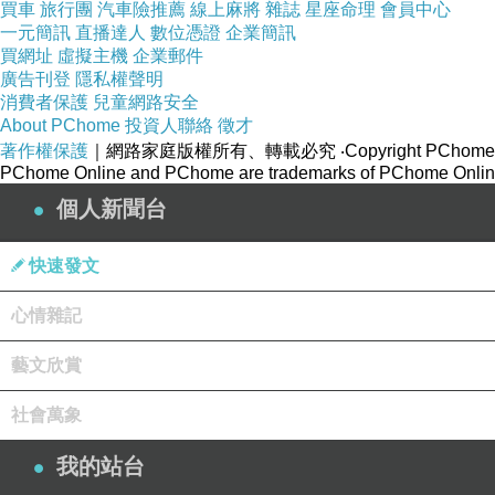
買車
旅行團
汽車險推薦
線上麻將
雜誌
星座命理
會員中心
一元簡訊
直播達人
數位憑證
企業簡訊
買網址
虛擬主機
企業郵件
廣告刊登
隱私權聲明
消費者保護
兒童網路安全
About PChome
投資人聯絡
徵才
著作權保護
｜網路家庭版權所有、轉載必究
‧Copyright PChome
PChome Online and PChome are trademarks of PChome Online
個人新聞台
快速發文
心情雜記
藝文欣賞
社會萬象
我的站台