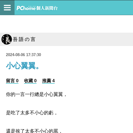
吾 語 の 言
2024-08-06 17:37:30
小心翼翼。
留言 0
收藏 0
推薦 4
你的一言一行總是小心翼翼，
是吃了太多不小心的虧，
還是挨了太多不小心的罵，