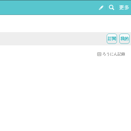
訂閱
我的
ろうにん記錄