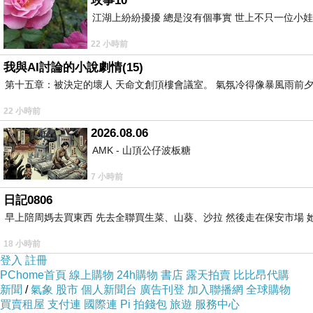
玫事10
江湖上紛紛擾擾 總是沒有個事實 世上不只一位小娃
在堅固的背影裡。
22 小時前
我與AI討論的小說劇情(15)
第十五章：被決定的壞人 天命文創頂樓會議室。 氣氛冷得像暴風雨前夕
22 小時前
不要太好。
上一篇：
2026.08.06
AMK - 山頂公仔波板糖
七夕...
下一篇：
7 小時前
日記0806
早上陪周媽去買東西 先去全聯買生菜、山葵、沙拉 然後走在保安市場 
18 小時前
登入
註冊
PChome首頁
線上購物
24h購物
書店
露天拍賣
比比昂代購
新聞
/
氣象
股市
個人新聞台
廣告刊登
加入聯播網
全球購物
買賣租屋
支付連
國際連
Pi 拍錢包
旅遊
服務中心