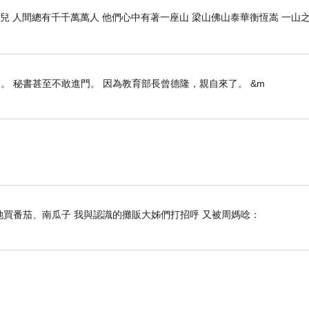
兒 人間總有千千萬萬人 他們心中有著一座山 梁山佛山泰華衡恆嵩 一山
。 秘書甚至不敢進門。 因為教育部長曾德隆，親自來了。 &m
她買番茄、南瓜子 我與認識的攤販大姊們打招呼 又被周媽唸：