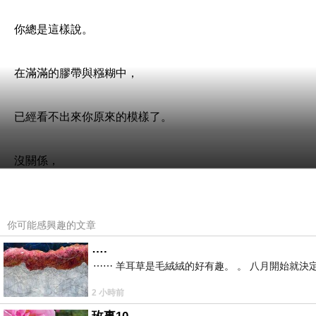
你總是這樣說。
在滿滿的膠帶與糨糊中，
已經看不出來你原來的模樣了。
沒關係，
夠堅固就好了XD，
你可能感興趣的文章
你笑著這樣說。
….
⋯⋯ 羊耳草是毛絨絨的好有趣。 。 八月開始就決
我卻看到了眼淚的痕跡，
2 小時前