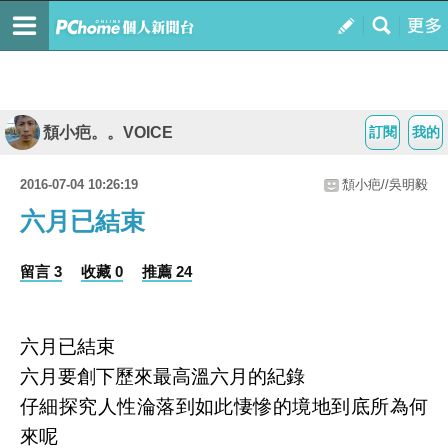
頹小疤。。VOICE
訂閱
我的
2016-07-04 10:26:19
頹小疤//吳明毅
六月已結束
留言 3
收藏 0
推薦 24
六月已結束
六月要創下歷來最高溫六月的紀錄
仔細探究人性淪落到如此悽慘的境地到底所為何
來呢