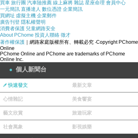
買車
旅行團
汽車險推薦
線上麻將
雜誌
星座命理
會員中心
一元簡訊
直播達人
數位憑證
企業簡訊
買網址
虛擬主機
企業郵件
廣告刊登
隱私權聲明
消費者保護
兒童網路安全
About PChome
投資人聯絡
徵才
著作權保護
｜網路家庭版權所有、轉載必究
‧Copyright PChome
Online
PChome Online and PChome are trademarks of PChome
Online Inc.
個人新聞台
快速發文
最新文章
心情雜記
美食饗宴
藝文欣賞
旅遊玩家
社會萬象
影視娛樂
新聞台Blog小天使
2016-07-05 10:37:19