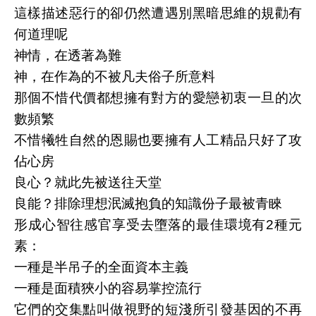
這樣描述惡行的卻仍然遭遇別黑暗思維的規勸有
何道理呢
神情，在透著為難
神，在作為的不被凡夫俗子所意料
那個不惜代價都想擁有對方的愛戀初衷一旦的次
數頻繁
不惜犧牲自然的恩賜也要擁有人工精品只好了攻
佔心房
良心？就此先被送往天堂
良能？排除理想泯滅抱負的知識份子最被青睞
形成心智往感官享受去墮落的最佳環境有2種元
素：
一種是半吊子的全面資本主義
一種是面積狹小的容易掌控流行
它們的交集點叫做視野的短淺所引發基因的不再