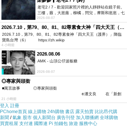
柒參參▎老宅2 / 7 (終)
老宅2 / 7 - 歡迎回家照片裡的人靜靜站在鏡子前。
三樓，廄，大崽蕥，柳橘，閆兒，摩斯和崽崽，七
2026-08-07
個人整整齊齊地站在鏡框之外，如同
2026.7.10，第79、80、81、82尊素食大神「四大天王（護界）」降臨寶島台灣（6）
2026.7.10，第79、80、81、82尊素食神「四大天王（護界）」降臨
寶島台灣（6） https://zh.wikip
4 小時前
2026.08.06
AMK - 山頂公仔波板糖
2026-08-07
◎專家與頭銜
■寓言故事 ◎專家與頭銜
⊕潘文良 在「新創
21 小時前
之谷」裡——
登入
註冊
PChome首頁
線上購物
24h購物
書店
露天拍賣
比比昂代購
新聞
/
氣象
股市
個人新聞台
廣告刊登
加入聯播網
全球購物
買賣租屋
支付連
國際連
Pi 拍錢包
旅遊
服務中心