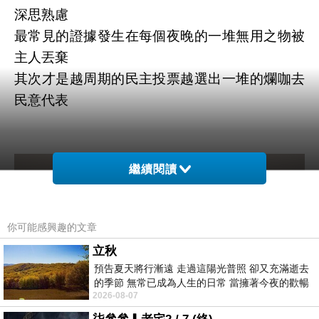
深思熟慮
最常見的證據發生在每個夜晚的一堆無用之物被
主人丟棄
其次才是越周期的民主投票越選出一堆的爛咖去
民意代表
繼續閱讀
你可能感興趣的文章
立秋
預告夏天將行漸遠 走過這陽光普照 卻又充滿逝去
的季節 無常已成為人生的日常 當擁著今夜的歡暢
2026-08-07
舒心 轉眼驟成昨日 而明晨 太陽